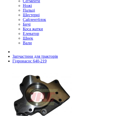
Сегменти
Ножі
Пальці
Шестерні
Сайлентблок
Бичі
Коса жатки
Елеватор
Шнек
Вали
Запчастини для тракторів
Гідронасос 640-219