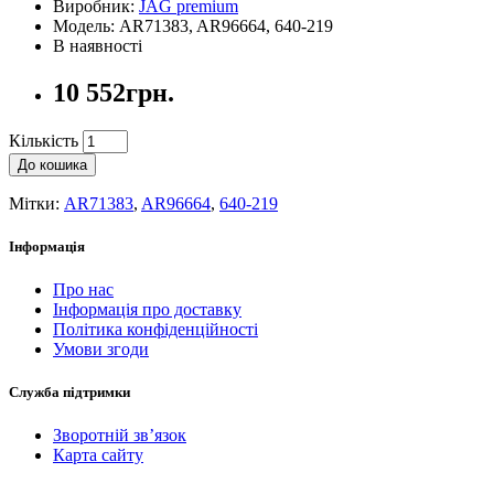
Виробник:
JAG premium
Модель: AR71383, AR96664, 640-219
В наявності
10 552грн.
Кількість
До кошика
Мітки:
AR71383
,
AR96664
,
640-219
Інформація
Про нас
Інформація про доставку
Політика конфіденційності
Умови згоди
Служба підтримки
Зворотній зв’язок
Карта сайту