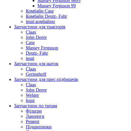
Massey Ferguson 9895
Massey Ferguson 99
Комбайн Case
Комбайн Deutz- Fahr
інші комбайни
Запчастини для тракторів
Claas
John Deere
Case
Massey Ferguson
Deutz- Fahr
інші
Запчастини для жаток
Claas
Geringhoff
Запчастини для прес-підбирачів
Claas
John Deere
Welger
Інші
Запчастини по типам
Фільтри
Ланцюги
Ремені
Підшипники