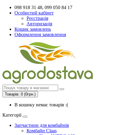
098 918 31 48, 099 050 84 17
Особистий кабінет
Реєстрація
Авторизація
Кошик замовлень
Оформлення замовлення
Товарів: 0 (0грн.)
В кошику немає товарів :(
Категорії
Запчастини для комбайнів
Комбайн Claas