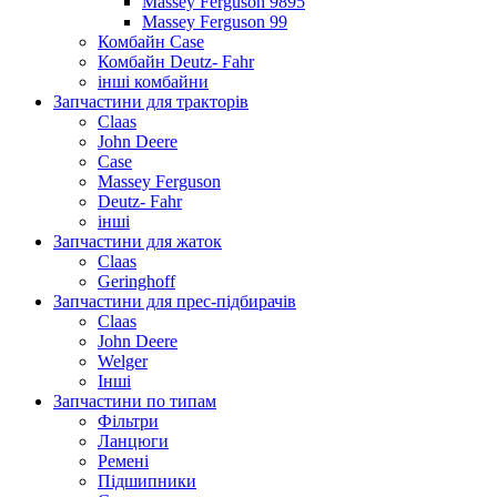
Massey Ferguson 9895
Massey Ferguson 99
Комбайн Case
Комбайн Deutz- Fahr
інші комбайни
Запчастини для тракторів
Claas
John Deere
Case
Massey Ferguson
Deutz- Fahr
інші
Запчастини для жаток
Claas
Geringhoff
Запчастини для прес-підбирачів
Claas
John Deere
Welger
Інші
Запчастини по типам
Фільтри
Ланцюги
Ремені
Підшипники