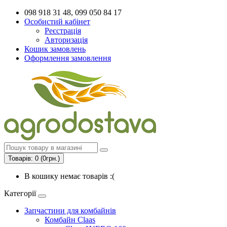
098 918 31 48, 099 050 84 17
Особистий кабінет
Реєстрація
Авторизація
Кошик замовлень
Оформлення замовлення
Товарів: 0 (0грн.)
В кошику немає товарів :(
Категорії
Запчастини для комбайнів
Комбайн Claas