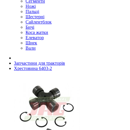
Сегменти
Ножі
Пальці
Шестерні
Сайлентблок
Бичі
Коса жатки
Елеватор
Шнек
Вали
Запчастини для тракторів
Хрестовина 6403-2