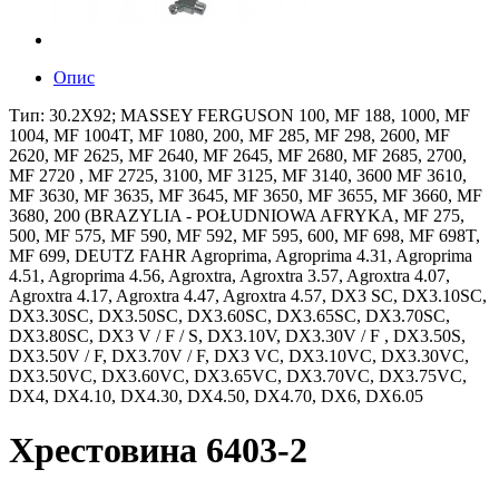
Опис
Тип: 30.2X92; MASSEY FERGUSON 100, MF 188, 1000, MF
1004, MF 1004T, MF 1080, 200, MF 285, MF 298, 2600, MF
2620, MF 2625, MF 2640, MF 2645, MF 2680, MF 2685, 2700,
MF 2720 , MF 2725, 3100, MF 3125, MF 3140, 3600 MF 3610,
MF 3630, MF 3635, MF 3645, MF 3650, MF 3655, MF 3660, MF
3680, 200 (BRAZYLIA - POŁUDNIOWA AFRYKA, MF 275,
500, MF 575, MF 590, MF 592, MF 595, 600, MF 698, MF 698T,
MF 699, DEUTZ FAHR Agroprima, Agroprima 4.31, Agroprima
4.51, Agroprima 4.56, Agroxtra, Agroxtra 3.57, Agroxtra 4.07,
Agroxtra 4.17, Agroxtra 4.47, Agroxtra 4.57, DX3 SC, DX3.10SC,
DX3.30SC, DX3.50SC, DX3.60SC, DX3.65SC, DX3.70SC,
DX3.80SC, DX3 V / F / S, DX3.10V, DX3.30V / F , DX3.50S,
DX3.50V / F, DX3.70V / F, DX3 VC, DX3.10VC, DX3.30VC,
DX3.50VC, DX3.60VC, DX3.65VC, DX3.70VC, DX3.75VC,
DX4, DX4.10, DX4.30, DX4.50, DX4.70, DX6, DX6.05
Хрестовина 6403-2