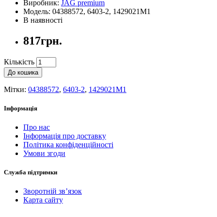
Виробник:
JAG premium
Модель: 04388572, 6403-2, 1429021M1
В наявності
817грн.
Кількість
До кошика
Мітки:
04388572
,
6403-2
,
1429021M1
Інформація
Про нас
Інформація про доставку
Політика конфіденційності
Умови згоди
Служба підтримки
Зворотній зв’язок
Карта сайту