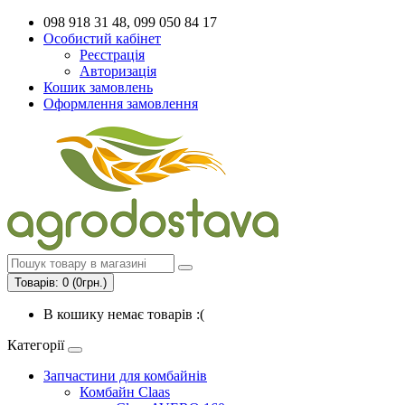
098 918 31 48, 099 050 84 17
Особистий кабінет
Реєстрація
Авторизація
Кошик замовлень
Оформлення замовлення
Товарів: 0 (0грн.)
В кошику немає товарів :(
Категорії
Запчастини для комбайнів
Комбайн Claas