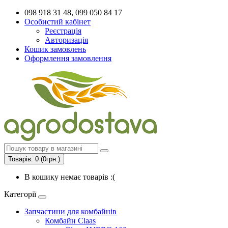
098 918 31 48, 099 050 84 17
Особистий кабінет
Реєстрація
Авторизація
Кошик замовлень
Оформлення замовлення
Товарів: 0 (0грн.)
В кошику немає товарів :(
Категорії
Запчастини для комбайнів
Комбайн Claas