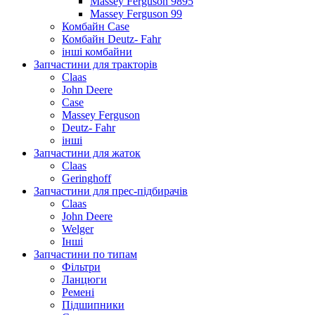
Massey Ferguson 9895
Massey Ferguson 99
Комбайн Case
Комбайн Deutz- Fahr
інші комбайни
Запчастини для тракторів
Claas
John Deere
Case
Massey Ferguson
Deutz- Fahr
інші
Запчастини для жаток
Claas
Geringhoff
Запчастини для прес-підбирачів
Claas
John Deere
Welger
Інші
Запчастини по типам
Фільтри
Ланцюги
Ремені
Підшипники