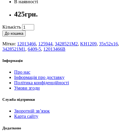
В наявності
425грн.
Кількість
До кошика
Мітки:
12013466
,
125944
,
3428521M2
,
KH1209
,
35x52x16
,
3428521M1
,
6409-5
,
12013466B
Інформація
Про нас
Інформація про доставку
Політика конфіденційності
Умови згоди
Служба підтримки
Зворотній зв’язок
Карта сайту
Додатково