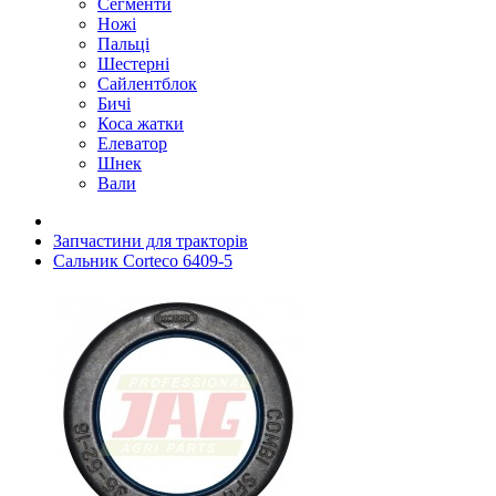
Сегменти
Ножі
Пальці
Шестерні
Сайлентблок
Бичі
Коса жатки
Елеватор
Шнек
Вали
Запчастини для тракторів
Сальник Corteco 6409-5