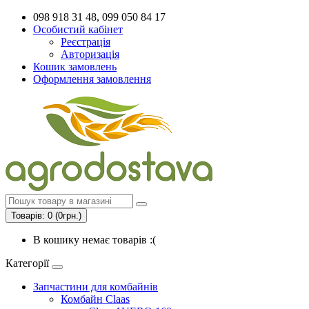
098 918 31 48, 099 050 84 17
Особистий кабінет
Реєстрація
Авторизація
Кошик замовлень
Оформлення замовлення
Товарів: 0 (0грн.)
В кошику немає товарів :(
Категорії
Запчастини для комбайнів
Комбайн Claas