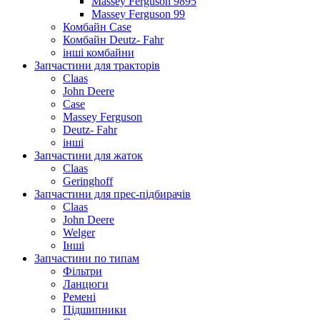
Massey Ferguson 9895
Massey Ferguson 99
Комбайн Case
Комбайн Deutz- Fahr
інші комбайни
Запчастини для тракторів
Claas
John Deere
Case
Massey Ferguson
Deutz- Fahr
інші
Запчастини для жаток
Claas
Geringhoff
Запчастини для прес-підбирачів
Claas
John Deere
Welger
Інші
Запчастини по типам
Фільтри
Ланцюги
Ремені
Підшипники