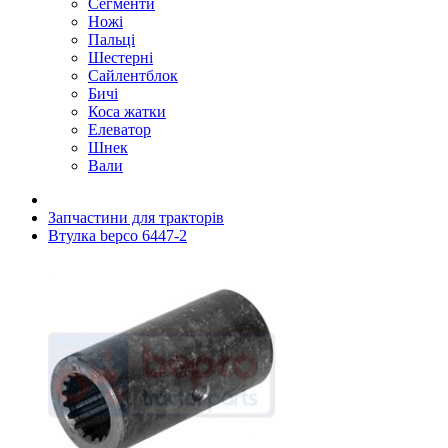
Сегменти
Ножі
Пальці
Шестерні
Сайлентблок
Бичі
Коса жатки
Елеватор
Шнек
Вали
Запчастини для тракторів
Втулка bepco 6447-2