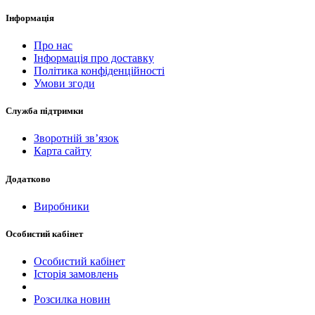
Інформація
Про нас
Інформація про доставку
Політика конфіденційності
Умови згоди
Служба підтримки
Зворотній зв’язок
Карта сайту
Додатково
Виробники
Особистий кабінет
Особистий кабінет
Історія замовлень
Розсилка новин