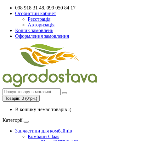
098 918 31 48, 099 050 84 17
Особистий кабінет
Реєстрація
Авторизація
Кошик замовлень
Оформлення замовлення
Товарів: 0 (0грн.)
В кошику немає товарів :(
Категорії
Запчастини для комбайнів
Комбайн Claas