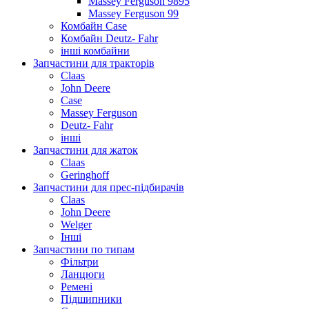
Massey Ferguson 9895
Massey Ferguson 99
Комбайн Case
Комбайн Deutz- Fahr
інші комбайни
Запчастини для тракторів
Claas
John Deere
Case
Massey Ferguson
Deutz- Fahr
інші
Запчастини для жаток
Claas
Geringhoff
Запчастини для прес-підбирачів
Claas
John Deere
Welger
Інші
Запчастини по типам
Фільтри
Ланцюги
Ремені
Підшипники