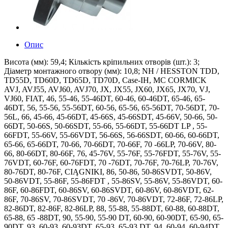
Опис
Висота (мм): 59,4; Кількість кріпильних отворів (шт.): 3;
Діаметр монтажного отвору (мм): 10,8; NH / HESSTON TDD,
TD55D, TD60D, TD65D, TD70D, Case-IH, MC CORMICK
AVJ, AVJ55, AVJ60, AVJ70, JX, JX55, JX60, JX65, JX70, VJ,
VJ60, FIAT, 46, 55-46, 55-46DT, 60-46, 60-46DT, 65-46, 65-
46DT, 56, 55-56, 55-56DT, 60-56, 65-56, 65-56DT, 70-56DT, 70-
56L, 66, 45-66, 45-66DT, 45-66S, 45-66SDT, 45-66V, 50-66, 50-
66DT, 50-66S, 50-66SDT, 55-66, 55-66DT, 55-66DT LP , 55-
66FDT, 55-66V, 55-66VDT, 56-66S, 56-66SDT, 60-66, 60-66DT,
65-66, 65-66DT, 70-66, 70-66DT, 70-66F, 70 -66LP, 70-66V, 80-
66, 80-66DT, 80-66F, 76, 45-76V, 55-76F, 55-76FDT, 55-76V, 55-
76VDT, 60-76F, 60-76FDT, 70 -76DT, 70-76F, 70-76LP, 70-76V,
80-76DT, 80-76F, CIĄGNIKI, 86, 50-86, 50-86SVDT, 50-86V,
50-86VDT, 55-86F, 55-86FDT , 55-86SV, 55-86V, 55-86VDT, 60-
86F, 60-86FDT, 60-86SV, 60-86SVDT, 60-86V, 60-86VDT, 62-
86F, 70-86SV, 70-86SVDT, 70 -86V, 70-86VDT, 72-86F, 72-86LP,
82-86DT, 82-86F, 82-86LP, 88, 55-88, 55-88DT, 60-88, 60-88DT,
65-88, 65 -88DT, 90, 55-90, 55-90 DT, 60-90, 60-90DT, 65-90, 65-
90DT, 93, 60-93, 60-93DT, 65-93, 65-93 DT, 94, 60-94, 60-94DT,