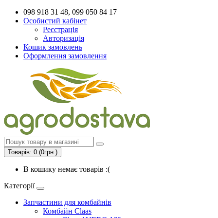
098 918 31 48, 099 050 84 17
Особистий кабінет
Реєстрація
Авторизація
Кошик замовлень
Оформлення замовлення
Товарів: 0 (0грн.)
В кошику немає товарів :(
Категорії
Запчастини для комбайнів
Комбайн Claas