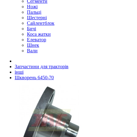
Сегменти
Ножі
Пальці
Шестерні
Сайлентблок
Бичі
Коса жатки
Елеватор
Шнек
Вали
Запчастини для тракторів
інші
Шкворень 6450-70