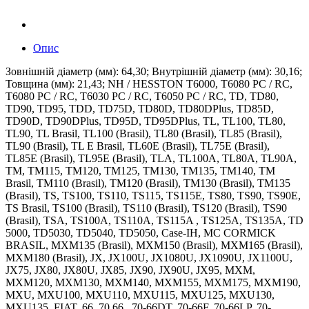
Опис
Зовнішній діаметр (мм): 64,30; Внутрішній діаметр (мм): 30,16;
Товщина (мм): 21,43; NH / HESSTON T6000, T6080 PC / RC,
T6080 PC / RC, T6030 PC / RC, T6050 PC / RC, TD, TD80,
TD90, TD95, TDD, TD75D, TD80D, TD80DPlus, TD85D,
TD90D, TD90DPlus, TD95D, TD95DPlus, TL, TL100, TL80,
TL90, TL Brasil, TL100 (Brasil), TL80 (Brasil), TL85 (Brasil),
TL90 (Brasil), TL E Brasil, TL60E (Brasil), TL75E (Brasil),
TL85E (Brasil), TL95E (Brasil), TLA, TL100A, TL80A, TL90A,
TM, TM115, TM120, TM125, TM130, TM135, TM140, TM
Brasil, TM110 (Brasil), TM120 (Brasil), TM130 (Brasil), TM135
(Brasil), TS, TS100, TS110, TS115, TS115E, TS80, TS90, TS90E,
TS Brasil, TS100 (Brasil), TS110 (Brasil), TS120 (Brasil), TS90
(Brasil), TSA, TS100A, TS110A, TS115A , TS125A, TS135A, TD
5000, TD5030, TD5040, TD5050, Case-IH, MC CORMICK
BRASIL, MXM135 (Brasil), MXM150 (Brasil), MXM165 (Brasil),
MXM180 (Brasil), JX, JX100U, JX1080U, JX1090U, JX1100U,
JX75, JX80, JX80U, JX85, JX90, JX90U, JX95, MXM,
MXM120, MXM130, MXM140, MXM155, MXM175, MXM190,
MXU, MXU100, MXU110, MXU115, MXU125, MXU130,
MXU135, FIAT, 66, 70 66 , 70-66DT, 70-66F, 70-66LP, 70-