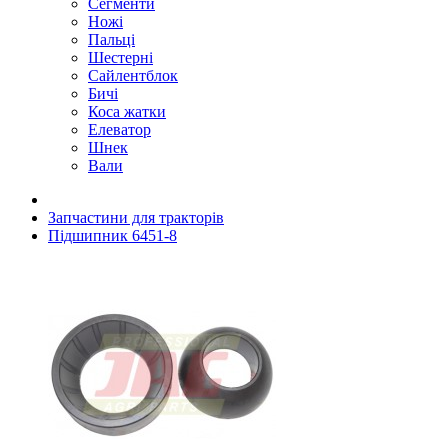
Сегменти
Ножі
Пальці
Шестерні
Сайлентблок
Бичі
Коса жатки
Елеватор
Шнек
Вали
Запчастини для тракторів
Підшипник 6451-8