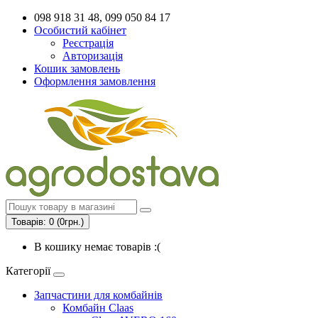
098 918 31 48, 099 050 84 17
Особистий кабінет
Реєстрація
Авторизація
Кошик замовлень
Оформлення замовлення
Товарів: 0 (0грн.)
В кошику немає товарів :(
Категорії
Запчастини для комбайнів
Комбайн Claas