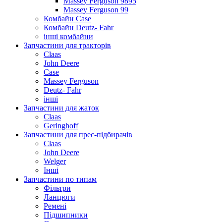
Massey Ferguson 9895
Massey Ferguson 99
Комбайн Case
Комбайн Deutz- Fahr
інші комбайни
Запчастини для тракторів
Claas
John Deere
Case
Massey Ferguson
Deutz- Fahr
інші
Запчастини для жаток
Claas
Geringhoff
Запчастини для прес-підбирачів
Claas
John Deere
Welger
Інші
Запчастини по типам
Фільтри
Ланцюги
Ремені
Підшипники