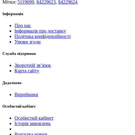
Мітки:
5119699
,
84229623
,
84229624
Інформація
Про нас
Інформація про доставку
Політика конфіденційності
Умови згоди
Служба підтримки
Зворотній зв’язок
Карта сайту
Додатково
Виробники
Особистий кабінет
Особистий кабінет
Історія замовлень
Розсилка новин