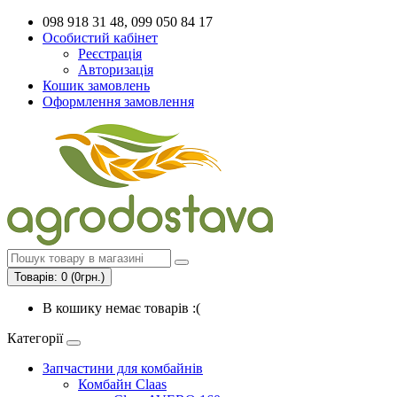
098 918 31 48, 099 050 84 17
Особистий кабінет
Реєстрація
Авторизація
Кошик замовлень
Оформлення замовлення
Товарів: 0 (0грн.)
В кошику немає товарів :(
Категорії
Запчастини для комбайнів
Комбайн Claas