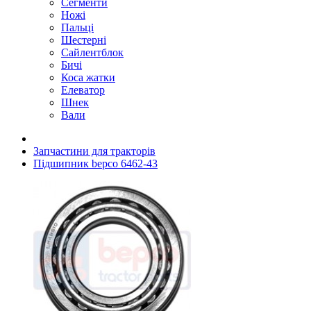
Сегменти
Ножі
Пальці
Шестерні
Сайлентблок
Бичі
Коса жатки
Елеватор
Шнек
Вали
Запчастини для тракторів
Підшипник bepco 6462-43