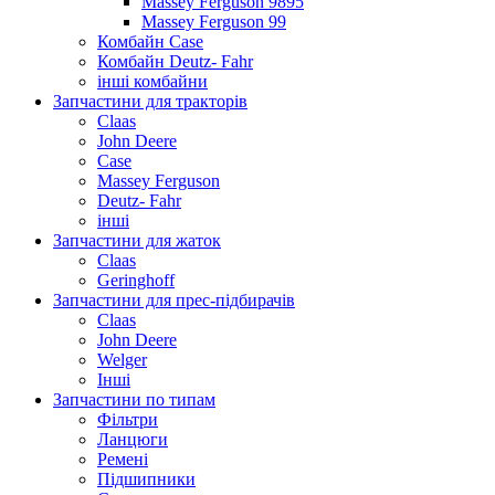
Massey Ferguson 9895
Massey Ferguson 99
Комбайн Case
Комбайн Deutz- Fahr
інші комбайни
Запчастини для тракторів
Claas
John Deere
Case
Massey Ferguson
Deutz- Fahr
інші
Запчастини для жаток
Claas
Geringhoff
Запчастини для прес-підбирачів
Claas
John Deere
Welger
Інші
Запчастини по типам
Фільтри
Ланцюги
Ремені
Підшипники