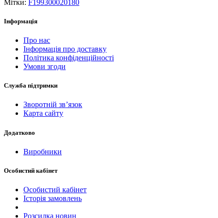
Мітки:
F199300020180
Інформація
Про нас
Інформація про доставку
Політика конфіденційності
Умови згоди
Служба підтримки
Зворотній зв’язок
Карта сайту
Додатково
Виробники
Особистий кабінет
Особистий кабінет
Історія замовлень
Розсилка новин