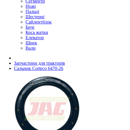
Сегменти
Ножі
Пальці
Шестерні
Сайлентблок
Бичі
Коса жатки
Елеватор
Шнек
Вали
Запчастини для тракторів
Сальник Corteco 6470-26