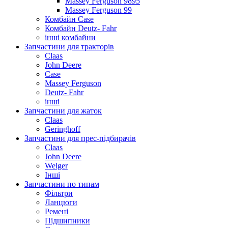
Massey Ferguson 9895
Massey Ferguson 99
Комбайн Case
Комбайн Deutz- Fahr
інші комбайни
Запчастини для тракторів
Claas
John Deere
Case
Massey Ferguson
Deutz- Fahr
інші
Запчастини для жаток
Claas
Geringhoff
Запчастини для прес-підбирачів
Claas
John Deere
Welger
Інші
Запчастини по типам
Фільтри
Ланцюги
Ремені
Підшипники