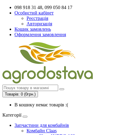
098 918 31 48, 099 050 84 17
Особистий кабінет
Реєстрація
Авторизація
Кошик замовлень
Оформлення замовлення
Товарів: 0 (0грн.)
В кошику немає товарів :(
Категорії
Запчастини для комбайнів
Комбайн Claas