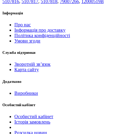
5107816
,
5107817
,
5107818
,
79007266
,
12000519B
Інформація
Про нас
Інформація про доставку
Політика конфіденційності
Умови згоди
Служба підтримки
Зворотній зв’язок
Карта сайту
Додатково
Виробники
Особистий кабінет
Особистий кабінет
Історія замовлень
Розсилка новин