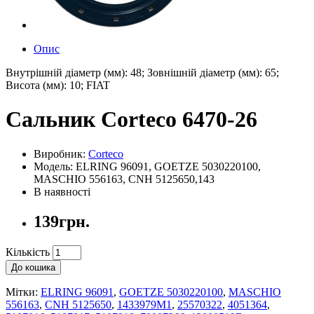
Опис
Внутрішній діаметр (мм): 48; Зовнішній діаметр (мм): 65;
Висота (мм): 10; FIAT
Сальник Corteco 6470-26
Виробник:
Corteco
Модель: ELRING 96091, GOETZE 5030220100,
MASCHIO 556163, CNH 5125650,143
В наявності
139грн.
Кількість
До кошика
Мітки:
ELRING 96091
,
GOETZE 5030220100
,
MASCHIO
556163
,
CNH 5125650
,
1433979M1
,
25570322
,
4051364
,