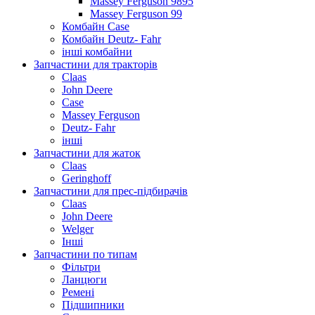
Massey Ferguson 9895
Massey Ferguson 99
Комбайн Case
Комбайн Deutz- Fahr
інші комбайни
Запчастини для тракторів
Claas
John Deere
Case
Massey Ferguson
Deutz- Fahr
інші
Запчастини для жаток
Claas
Geringhoff
Запчастини для прес-підбирачів
Claas
John Deere
Welger
Інші
Запчастини по типам
Фільтри
Ланцюги
Ремені
Підшипники