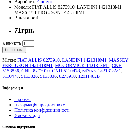
Виробник:
Corteco
Модель: FIAT ALLIS 8273910, LANDINI 1421318M1,
MASSEY FERGUSON 1421318M1
В наявності
71грн.
Кількість
До кошика
Мітки:
FIAT ALLIS 8273910
,
LANDINI 1421318M1
,
MASSEY
FERGUSON 1421318M1
,
MCCORMICK 1421318M1
,
CNH
5153836
,
CNH 8273910
,
CNH 5110478
,
6470-3
,
1421318M1
,
5110478
,
5153826
,
5153836
,
8273910
,
12011482B
Інформація
Про нас
Інформація про доставку
Політика конфіденційності
Умови згоди
Служба підтримки