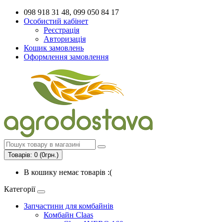
098 918 31 48, 099 050 84 17
Особистий кабінет
Реєстрація
Авторизація
Кошик замовлень
Оформлення замовлення
Товарів: 0 (0грн.)
В кошику немає товарів :(
Категорії
Запчастини для комбайнів
Комбайн Claas