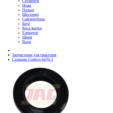
Сегменти
Ножі
Пальці
Шестерні
Сайлентблок
Бичі
Коса жатки
Елеватор
Шнек
Вали
Запчастини для тракторів
Сальник Corteco 6470-3