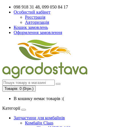
098 918 31 48, 099 050 84 17
Особистий кабінет
Реєстрація
Авторизація
Кошик замовлень
Оформлення замовлення
Товарів: 0 (0грн.)
В кошику немає товарів :(
Категорії
Запчастини для комбайнів
Комбайн Claas