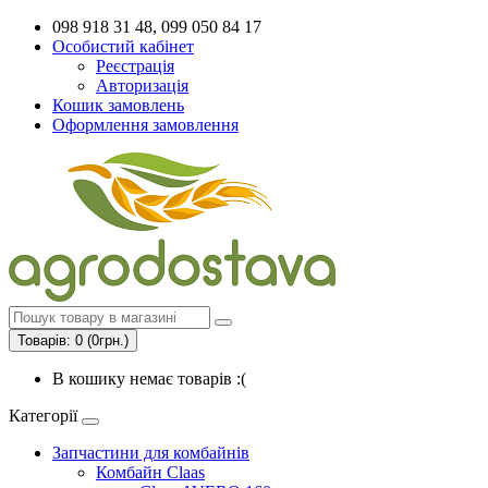
098 918 31 48, 099 050 84 17
Особистий кабінет
Реєстрація
Авторизація
Кошик замовлень
Оформлення замовлення
Товарів: 0 (0грн.)
В кошику немає товарів :(
Категорії
Запчастини для комбайнів
Комбайн Claas