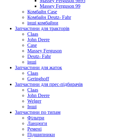
Massey Ferguson 9895
Massey Ferguson 99
Комбайн Case
Комбайн Deutz- Fahr
інші комбайни
Запчастини для тракторів
Claas
John Deere
Case
Massey Ferguson
Deutz- Fahr
інші
Запчастини для жаток
Claas
Geringhoff
Запчастини для прес-підбирачів
Claas
John Deere
Welger
Інші
Запчастини по типам
Фільтри
Ланцюги
Ремені
Підшипники