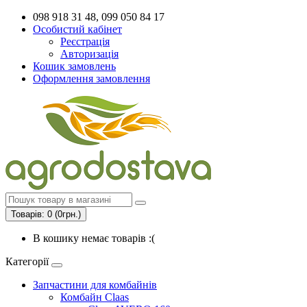
098 918 31 48, 099 050 84 17
Особистий кабінет
Реєстрація
Авторизація
Кошик замовлень
Оформлення замовлення
Товарів: 0 (0грн.)
В кошику немає товарів :(
Категорії
Запчастини для комбайнів
Комбайн Claas