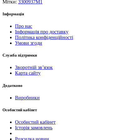
Мітки:
3300937M1
Інформація
Про нас
Інформація про доставку
Політика конфіденційності
Умови згоди
Служба підтримки
Зворотній зв’язок
Карта сайту
Додатково
Виробники
Особистий кабінет
Особистий кабінет
Історія замовлень
Розсилка новин