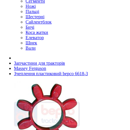
Сегменти
Ножі
Пальці
Шестерні
Сайлентблок
Бичі
Коса жатки
Елеватор
Шнек
Вали
Запчастини для тракторів
Massey Ferguson
Зчеплення пластиковий bepco 6618-3