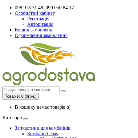
098 918 31 48, 099 050 84 17
Особистий кабінет
Реєстрація
Авторизація
Кошик замовлень
Оформлення замовлення
Товарів: 0 (0грн.)
В кошику немає товарів :(
Категорії
Запчастини для комбайнів
Комбайн Claas