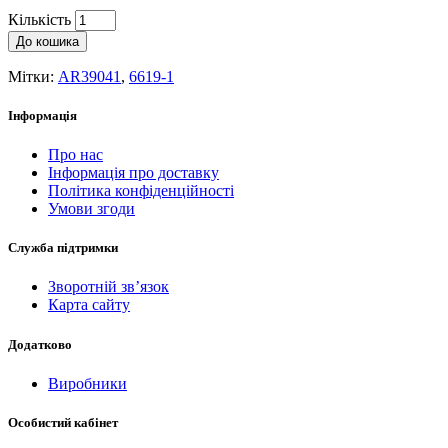
Кількість
До кошика
Мітки:
AR39041
,
6619-1
Інформація
Про нас
Інформація про доставку
Політика конфіденційності
Умови згоди
Служба підтримки
Зворотній зв’язок
Карта сайту
Додатково
Виробники
Особистий кабінет