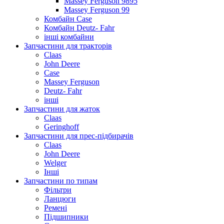
Massey Ferguson 9895
Massey Ferguson 99
Комбайн Case
Комбайн Deutz- Fahr
інші комбайни
Запчастини для тракторів
Claas
John Deere
Case
Massey Ferguson
Deutz- Fahr
інші
Запчастини для жаток
Claas
Geringhoff
Запчастини для прес-підбирачів
Claas
John Deere
Welger
Інші
Запчастини по типам
Фільтри
Ланцюги
Ремені
Підшипники