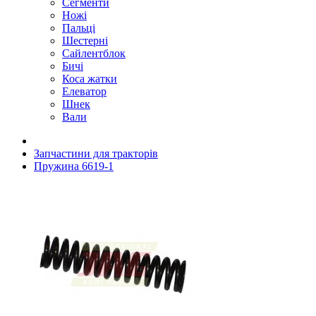
Сегменти
Ножі
Пальці
Шестерні
Сайлентблок
Бичі
Коса жатки
Елеватор
Шнек
Вали
Запчастини для тракторів
Пружина 6619-1