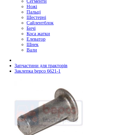
Сегменти
Ножі
Пальці
Шестерні
Сайлентблок
Бичі
Коса жатки
Елеватор
Шнек
Вали
Запчастини для тракторів
Заклепка bepco 6621-1