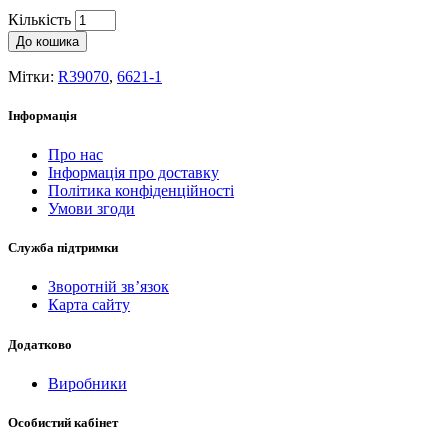
Кількість
До кошика
Мітки:
R39070
,
6621-1
Інформація
Про нас
Інформація про доставку
Політика конфіденційності
Умови згоди
Служба підтримки
Зворотній зв’язок
Карта сайту
Додатково
Виробники
Особистий кабінет