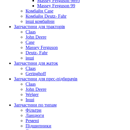
Massey Ferguson 9895
Massey Ferguson 99
Комбайн Case
Комбайн Deutz- Fahr
інші комбайни
Запчастини для тракторів
Claas
John Deere
Case
Massey Ferguson
Deutz- Fahr
інші
Запчастини для жаток
Claas
Geringhoff
Запчастини для прес-підбирачів
Claas
John Deere
Welger
Інші
Запчастини по типам
Фільтри
Ланцюги
Ремені
Підшипники