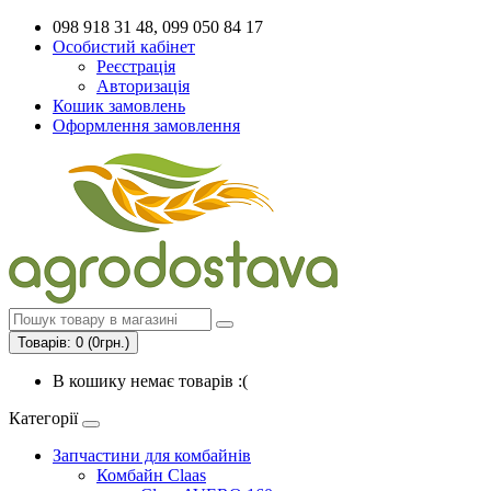
098 918 31 48, 099 050 84 17
Особистий кабінет
Реєстрація
Авторизація
Кошик замовлень
Оформлення замовлення
Товарів: 0 (0грн.)
В кошику немає товарів :(
Категорії
Запчастини для комбайнів
Комбайн Claas