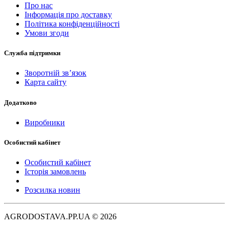
Про нас
Інформація про доставку
Політика конфіденційності
Умови згоди
Служба підтримки
Зворотній зв’язок
Карта сайту
Додатково
Виробники
Особистий кабінет
Особистий кабінет
Історія замовлень
Розсилка новин
AGRODOSTAVA.PP.UA © 2026