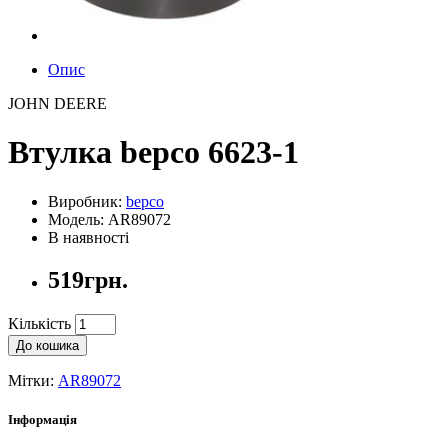
Опис
JOHN DEERE
Втулка bepco 6623-1
Виробник:
bepco
Модель: AR89072
В наявності
519грн.
Кількість
До кошика
Мітки:
AR89072
Інформація