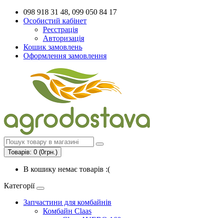
098 918 31 48, 099 050 84 17
Особистий кабінет
Реєстрація
Авторизація
Кошик замовлень
Оформлення замовлення
Товарів: 0 (0грн.)
В кошику немає товарів :(
Категорії
Запчастини для комбайнів
Комбайн Claas