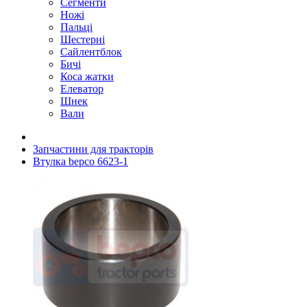
Сегменти
Ножі
Пальці
Шестерні
Сайлентблок
Бичі
Коса жатки
Елеватор
Шнек
Вали
Запчастини для тракторів
Втулка bepco 6623-1