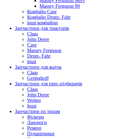
Massey Ferguson 9895
Massey Ferguson 99
Комбайн Case
Комбайн Deutz- Fahr
інші комбайни
Запчастини для тракторів
Claas
John Deere
Case
Massey Ferguson
Deutz- Fahr
інші
Запчастини для жаток
Claas
Geringhoff
Запчастини для прес-підбирачів
Claas
John Deere
Welger
Інші
Запчастини по типам
Фільтри
Ланцюги
Ремені
Підшипники