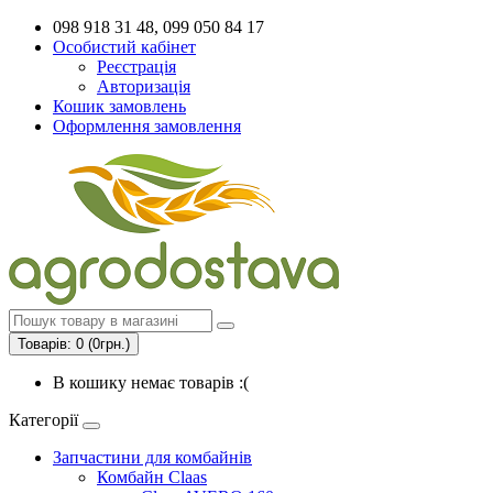
098 918 31 48, 099 050 84 17
Особистий кабінет
Реєстрація
Авторизація
Кошик замовлень
Оформлення замовлення
Товарів: 0 (0грн.)
В кошику немає товарів :(
Категорії
Запчастини для комбайнів
Комбайн Claas