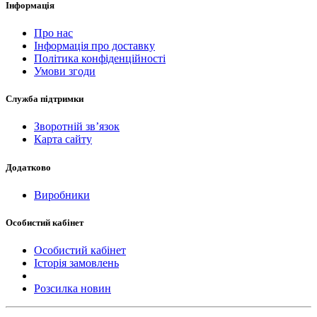
Інформація
Про нас
Інформація про доставку
Політика конфіденційності
Умови згоди
Служба підтримки
Зворотній зв’язок
Карта сайту
Додатково
Виробники
Особистий кабінет
Особистий кабінет
Історія замовлень
Розсилка новин