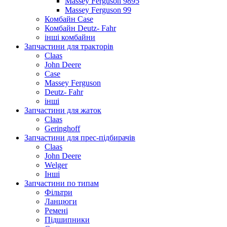
Massey Ferguson 9895
Massey Ferguson 99
Комбайн Case
Комбайн Deutz- Fahr
інші комбайни
Запчастини для тракторів
Claas
John Deere
Case
Massey Ferguson
Deutz- Fahr
інші
Запчастини для жаток
Claas
Geringhoff
Запчастини для прес-підбирачів
Claas
John Deere
Welger
Інші
Запчастини по типам
Фільтри
Ланцюги
Ремені
Підшипники