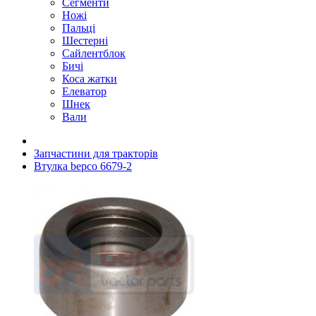
Сегменти
Ножі
Пальці
Шестерні
Сайлентблок
Бичі
Коса жатки
Елеватор
Шнек
Вали
Запчастини для тракторів
Втулка bepco 6679-2