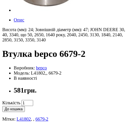
Опис
Висота (мм): 24; Зовнішній діаметр (мм): 47; JOHN DEERE 30,
40, 3340, що 50, 2650, 1640 року, 2040, 2450, 3130, 1840, 2140,
2850, 3150, 3350, 3140
Втулка bepco 6679-2
Виробник:
bepco
Модель: L41802,, 6679-2
В наявності
581грн.
Кількість
До кошика
Мітки:
L41802
,
,
6679-2