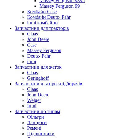
Massey Ferguson 9895
Massey Ferguson 99
Комбайн Case
Комбайн Deutz- Fahr
інші комбайни
Запчастини для тракторів
Claas
John Deere
Case
Massey Ferguson
Deutz- Fahr
інші
Запчастини для жаток
Claas
Geringhoff
Запчастини для прес-підбирачів
Claas
John Deere
Welger
Інші
Запчастини по типам
Фільтри
Ланцюги
Ремені
Підшипники