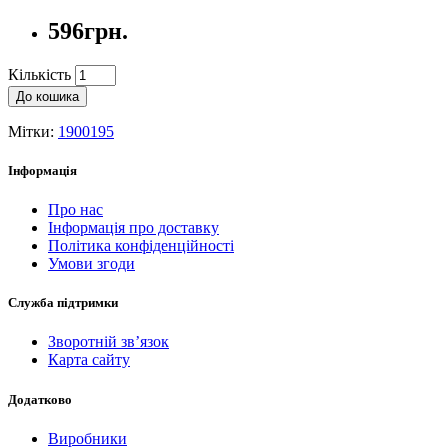
596грн.
Кількість
До кошика
Мітки:
1900195
Інформація
Про нас
Інформація про доставку
Політика конфіденційності
Умови згоди
Служба підтримки
Зворотній зв’язок
Карта сайту
Додатково
Виробники