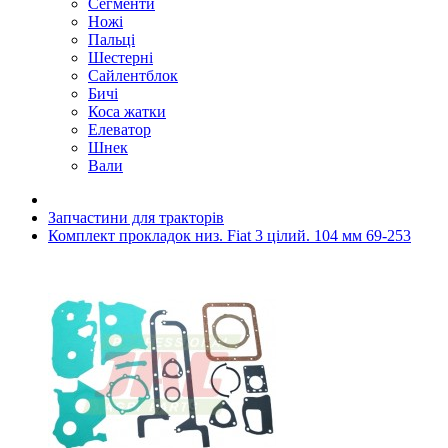
Сегменти
Ножі
Пальці
Шестерні
Сайлентблок
Бичі
Коса жатки
Елеватор
Шнек
Вали
Запчастини для тракторів
Комплект прокладок низ. Fiat 3 цілий. 104 мм 69-253