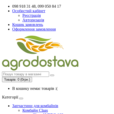
098 918 31 48, 099 050 84 17
Особистий кабінет
Реєстрація
Авторизація
Кошик замовлень
Оформлення замовлення
Товарів: 0 (0грн.)
В кошику немає товарів :(
Категорії
Запчастини для комбайнів
Комбайн Claas