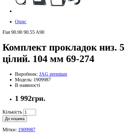
Опис
Fiat 90.90 90.55 A90
Комплект прокладок низ. 5
цілий. 104 мм 69-274
Виробник:
JAG premium
Модель: 1909987
В наявності
1 992грн.
Кількість
До кошика
Мітки:
1909987