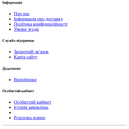
Інформація
Про нас
Інформація про доставку
Політика конфіденційності
Умови згоди
Служба підтримки
Зворотній зв’язок
Карта сайту
Додатково
Виробники
Особистий кабінет
Особистий кабінет
Історія замовлень
Розсилка новин