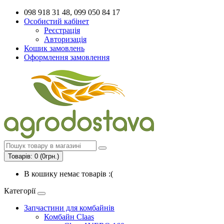
098 918 31 48, 099 050 84 17
Особистий кабінет
Реєстрація
Авторизація
Кошик замовлень
Оформлення замовлення
Товарів: 0 (0грн.)
В кошику немає товарів :(
Категорії
Запчастини для комбайнів
Комбайн Claas