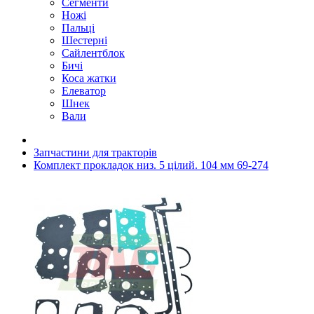
Сегменти
Ножі
Пальці
Шестерні
Сайлентблок
Бичі
Коса жатки
Елеватор
Шнек
Вали
Запчастини для тракторів
Комплект прокладок низ. 5 цілий. 104 мм 69-274