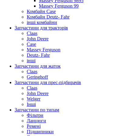
Massey Ferguson 9895
Massey Ferguson 99
Комбайн Case
Комбайн Deutz- Fahr
інші комбайни
Запчастини для тракторів
Claas
John Deere
Case
Massey Ferguson
Deutz- Fahr
інші
Запчастини для жаток
Claas
Geringhoff
Запчастини для прес-підбирачів
Claas
John Deere
Welger
Інші
Запчастини по типам
Фільтри
Ланцюги
Ремені
Підшипники