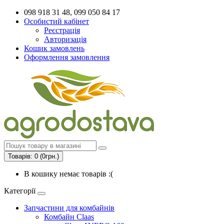
098 918 31 48, 099 050 84 17
Особистий кабінет
Реєстрація
Авторизація
Кошик замовлень
Оформлення замовлення
Товарів: 0 (0грн.)
В кошику немає товарів :(
Категорії
Запчастини для комбайнів
Комбайн Claas