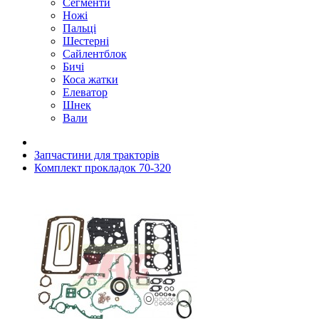
Сегменти
Ножі
Пальці
Шестерні
Сайлентблок
Бичі
Коса жатки
Елеватор
Шнек
Вали
Запчастини для тракторів
Комплект прокладок 70-320