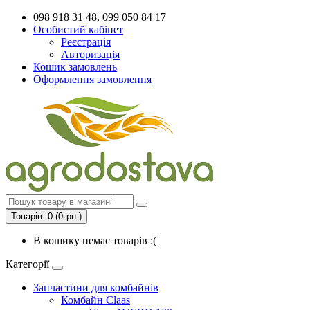
098 918 31 48, 099 050 84 17
Особистий кабінет
Реєстрація
Авторизація
Кошик замовлень
Оформлення замовлення
Товарів: 0 (0грн.)
В кошику немає товарів :(
Категорії
Запчастини для комбайнів
Комбайн Claas