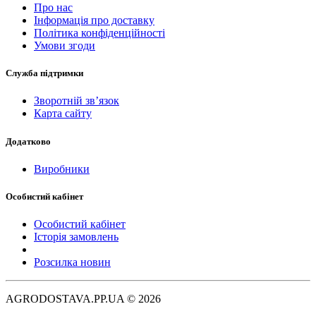
Про нас
Інформація про доставку
Політика конфіденційності
Умови згоди
Служба підтримки
Зворотній зв’язок
Карта сайту
Додатково
Виробники
Особистий кабінет
Особистий кабінет
Історія замовлень
Розсилка новин
AGRODOSTAVA.PP.UA © 2026