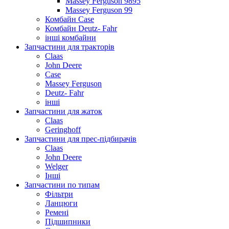
Massey Ferguson 9895
Massey Ferguson 99
Комбайн Case
Комбайн Deutz- Fahr
інші комбайни
Запчастини для тракторів
Claas
John Deere
Case
Massey Ferguson
Deutz- Fahr
інші
Запчастини для жаток
Claas
Geringhoff
Запчастини для прес-підбирачів
Claas
John Deere
Welger
Інші
Запчастини по типам
Фільтри
Ланцюги
Ремені
Підшипники