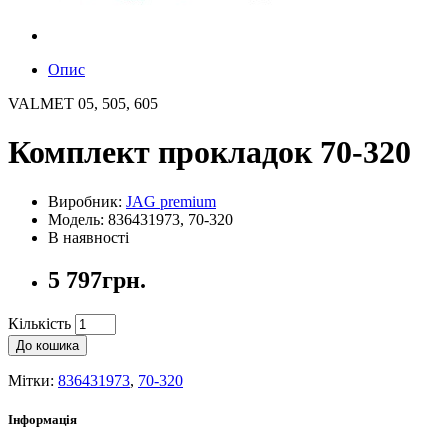
Опис
VALMET 05, 505, 605
Комплект прокладок 70-320
Виробник:
JAG premium
Модель: 836431973, 70-320
В наявності
5 797грн.
Кількість
До кошика
Мітки:
836431973
,
70-320
Інформація