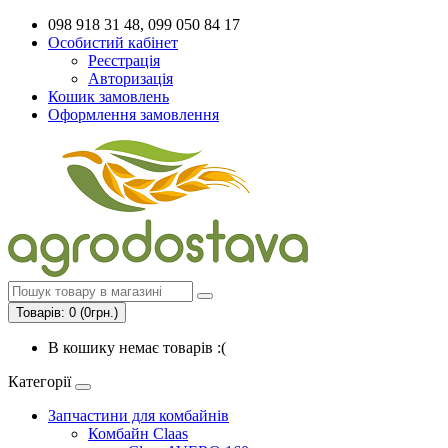
098 918 31 48, 099 050 84 17
Особистий кабінет
Реєстрація
Авторизація
Кошик замовлень
Оформлення замовлення
Товарів: 0 (0грн.)
В кошику немає товарів :(
Категорії
Запчастини для комбайнів
Комбайн Claas