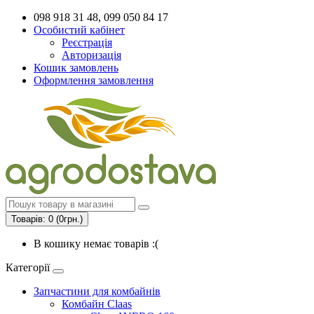
098 918 31 48, 099 050 84 17
Особистий кабінет
Реєстрація
Авторизація
Кошик замовлень
Оформлення замовлення
Товарів: 0 (0грн.)
В кошику немає товарів :(
Категорії
Запчастини для комбайнів
Комбайн Claas