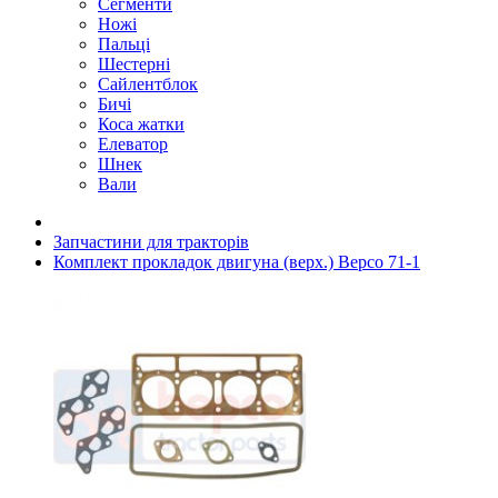
Сегменти
Ножі
Пальці
Шестерні
Сайлентблок
Бичі
Коса жатки
Елеватор
Шнек
Вали
Запчастини для тракторів
Комплект прокладок двигуна (верх.) Bepco 71-1