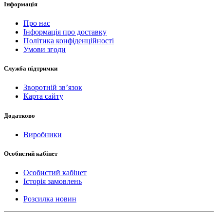
Інформація
Про нас
Інформація про доставку
Політика конфіденційності
Умови згоди
Служба підтримки
Зворотній зв’язок
Карта сайту
Додатково
Виробники
Особистий кабінет
Особистий кабінет
Історія замовлень
Розсилка новин