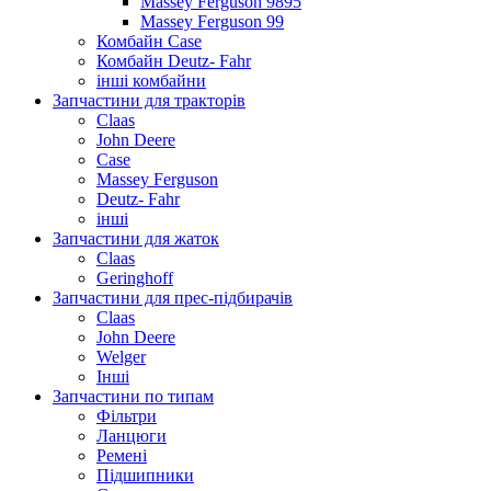
Massey Ferguson 9895
Massey Ferguson 99
Комбайн Case
Комбайн Deutz- Fahr
інші комбайни
Запчастини для тракторів
Claas
John Deere
Case
Massey Ferguson
Deutz- Fahr
інші
Запчастини для жаток
Claas
Geringhoff
Запчастини для прес-підбирачів
Claas
John Deere
Welger
Інші
Запчастини по типам
Фільтри
Ланцюги
Ремені
Підшипники