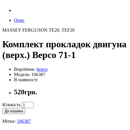
Опис
MASSEY FERGUSON TE20, TEF20
Комплект прокладок двигуна
(верх.) Bepco 71-1
Виробник:
bepco
Модель: 106387
В наявності
520грн.
Кількість
До кошика
Мітки:
106387