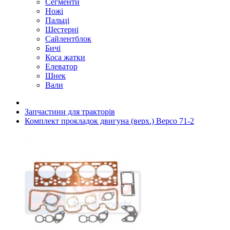
Сегменти
Ножі
Пальці
Шестерні
Сайлентблок
Бичі
Коса жатки
Елеватор
Шнек
Вали
Запчастини для тракторів
Комплект прокладок двигуна (верх.) Bepco 71-2