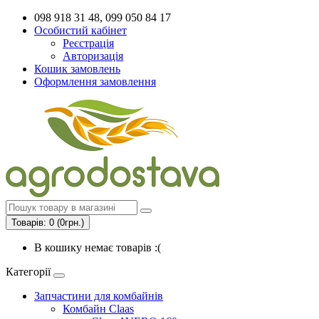
098 918 31 48, 099 050 84 17
Особистий кабінет
Реєстрація
Авторизація
Кошик замовлень
Оформлення замовлення
Товарів: 0 (0грн.)
В кошику немає товарів :(
Категорії
Запчастини для комбайнів
Комбайн Claas