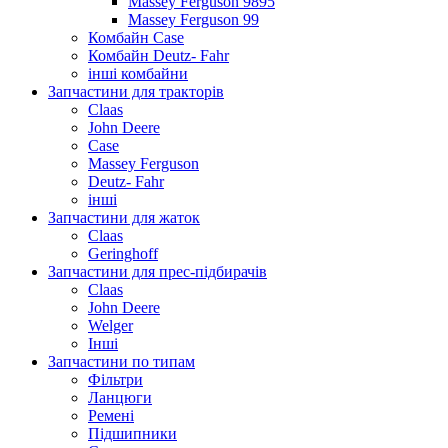
Massey Ferguson 9895
Massey Ferguson 99
Комбайн Case
Комбайн Deutz- Fahr
інші комбайни
Запчастини для тракторів
Claas
John Deere
Case
Massey Ferguson
Deutz- Fahr
інші
Запчастини для жаток
Claas
Geringhoff
Запчастини для прес-підбирачів
Claas
John Deere
Welger
Інші
Запчастини по типам
Фільтри
Ланцюги
Ремені
Підшипники