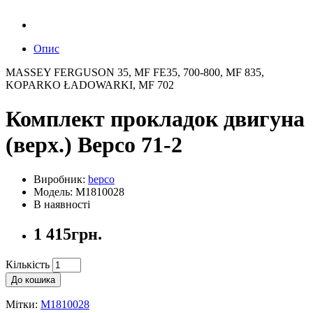
Опис
MASSEY FERGUSON 35, MF FE35, 700-800, MF 835,
KOPARKO ŁADOWARKI, MF 702
Комплект прокладок двигуна
(верх.) Bepco 71-2
Виробник:
bepco
Модель: M1810028
В наявності
1 415грн.
Кількість
До кошика
Мітки:
M1810028