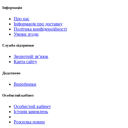
Інформація
Про нас
Інформація про доставку
Політика конфіденційності
Умови згоди
Служба підтримки
Зворотній зв’язок
Карта сайту
Додатково
Виробники
Особистий кабінет
Особистий кабінет
Історія замовлень
Розсилка новин