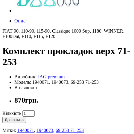
Опис
FIAT 90, 110-90, 115-90, Classique 1000 Sup, 1180, WINNER,
F100Dal, F110, F115, F120
Комплект прокладок верх 71-
253
Виробник:
JAG premium
Модель: 1940071, 1940073, 69-253 71-253
В наявності
870грн.
Кількість
До кошика
Мітки:
1940071
,
1940073
,
69-253 71-253