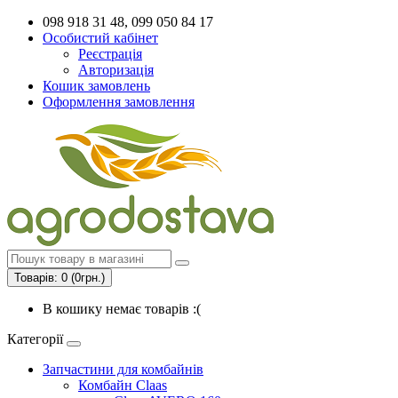
098 918 31 48, 099 050 84 17
Особистий кабінет
Реєстрація
Авторизація
Кошик замовлень
Оформлення замовлення
Товарів: 0 (0грн.)
В кошику немає товарів :(
Категорії
Запчастини для комбайнів
Комбайн Claas