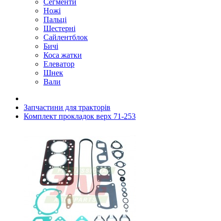
Сегменти
Ножі
Пальці
Шестерні
Сайлентблок
Бичі
Коса жатки
Елеватор
Шнек
Вали
Запчастини для тракторів
Комплект прокладок верх 71-253