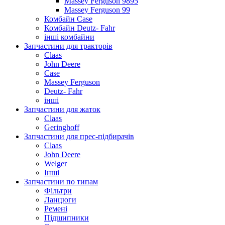
Massey Ferguson 9895
Massey Ferguson 99
Комбайн Case
Комбайн Deutz- Fahr
інші комбайни
Запчастини для тракторів
Claas
John Deere
Case
Massey Ferguson
Deutz- Fahr
інші
Запчастини для жаток
Claas
Geringhoff
Запчастини для прес-підбирачів
Claas
John Deere
Welger
Інші
Запчастини по типам
Фільтри
Ланцюги
Ремені
Підшипники