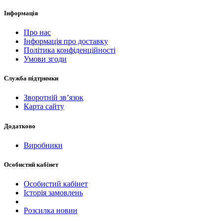
Інформація
Про нас
Інформація про доставку
Політика конфіденційності
Умови згоди
Служба підтримки
Зворотній зв’язок
Карта сайту
Додатково
Виробники
Особистий кабінет
Особистий кабінет
Історія замовлень
Розсилка новин