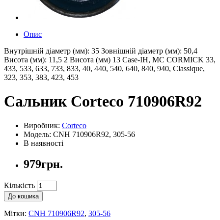
Опис
Внутрішній діаметр (мм): 35 Зовнішній діаметр (мм): 50,4
Висота (мм): 11,5 2 Висота (мм) 13 Case-IH, MC CORMICK 33,
433, 533, 633, 733, 833, 40, 440, 540, 640, 840, 940, Classique,
323, 353, 383, 423, 453
Сальник Corteco 710906R92
Виробник:
Corteco
Модель: CNH 710906R92, 305-56
В наявності
979грн.
Кількість
До кошика
Мітки:
CNH 710906R92
,
305-56