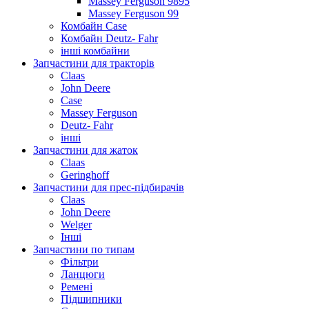
Massey Ferguson 9895
Massey Ferguson 99
Комбайн Case
Комбайн Deutz- Fahr
інші комбайни
Запчастини для тракторів
Claas
John Deere
Case
Massey Ferguson
Deutz- Fahr
інші
Запчастини для жаток
Claas
Geringhoff
Запчастини для прес-підбирачів
Claas
John Deere
Welger
Інші
Запчастини по типам
Фільтри
Ланцюги
Ремені
Підшипники