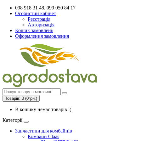
098 918 31 48, 099 050 84 17
Особистий кабінет
Реєстрація
Авторизація
Кошик замовлень
Оформлення замовлення
Товарів: 0 (0грн.)
В кошику немає товарів :(
Категорії
Запчастини для комбайнів
Комбайн Claas