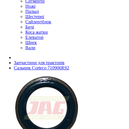
Сегменти
Ножі
Пальці
Шестерні
Сайлентблок
Бичі
Коса жатки
Елеватор
Шнек
Вали
Запчастини для тракторів
Сальник Corteco 710906R92