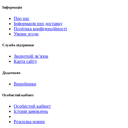
Інформація
Про нас
Інформація про доставку
Політика конфіденційності
Умови згоди
Служба підтримки
Зворотній зв’язок
Карта сайту
Додатково
Виробники
Особистий кабінет
Особистий кабінет
Історія замовлень
Розсилка новин