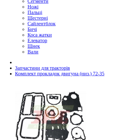
Сегменти
Ножі
Пальці
Шестерні
Сайлентблок
Бичі
Коса жатки
Елеватор
Шнек
Вали
Запчастини для тракторів
Комплект прокладок двигуна (низ.) 72-35