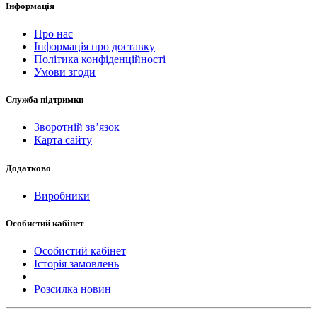
Інформація
Про нас
Інформація про доставку
Політика конфіденційності
Умови згоди
Служба підтримки
Зворотній зв’язок
Карта сайту
Додатково
Виробники
Особистий кабінет
Особистий кабінет
Історія замовлень
Розсилка новин