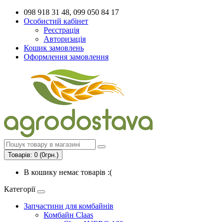
098 918 31 48, 099 050 84 17
Особистий кабінет
Реєстрація
Авторизація
Кошик замовлень
Оформлення замовлення
Товарів: 0 (0грн.)
В кошику немає товарів :(
Категорії
Запчастини для комбайнів
Комбайн Claas