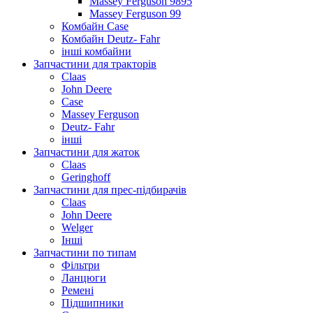
Massey Ferguson 9895
Massey Ferguson 99
Комбайн Case
Комбайн Deutz- Fahr
інші комбайни
Запчастини для тракторів
Claas
John Deere
Case
Massey Ferguson
Deutz- Fahr
інші
Запчастини для жаток
Claas
Geringhoff
Запчастини для прес-підбирачів
Claas
John Deere
Welger
Інші
Запчастини по типам
Фільтри
Ланцюги
Ремені
Підшипники