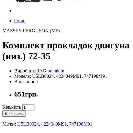
Опис
MASSEY FERGUSON (MF)
Комплект прокладок двигуна
(низ.) 72-35
Виробник:
JAG premium
Модель: U5LB0024, 4224049M91, 747198M91
В наявності
651грн.
Кількість
До кошика
Мітки:
U5LB0024
,
4224049M91
,
747198M91