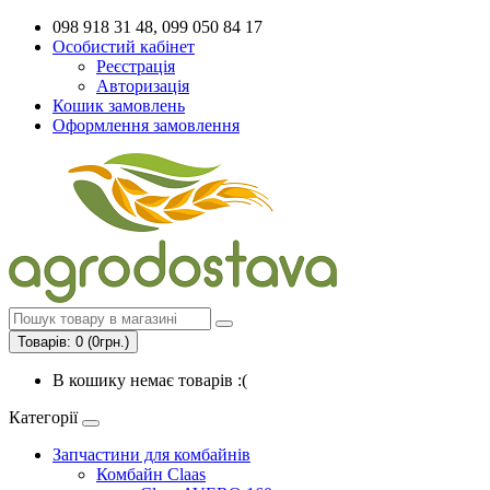
098 918 31 48, 099 050 84 17
Особистий кабінет
Реєстрація
Авторизація
Кошик замовлень
Оформлення замовлення
Товарів: 0 (0грн.)
В кошику немає товарів :(
Категорії
Запчастини для комбайнів
Комбайн Claas