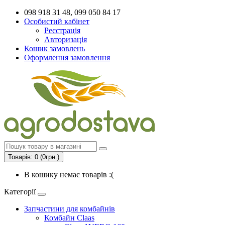
098 918 31 48, 099 050 84 17
Особистий кабінет
Реєстрація
Авторизація
Кошик замовлень
Оформлення замовлення
Товарів: 0 (0грн.)
В кошику немає товарів :(
Категорії
Запчастини для комбайнів
Комбайн Claas