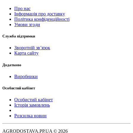
Про нас
Інформація про доставку
Політика конфіденційності
Умови згоди
Служба підтримки
Зворотній зв’язок
Карта сайту
Додатково
Виробники
Особистий кабінет
Особистий кабінет
Історія замовлень
Розсилка новин
AGRODOSTAVA.PP.UA © 2026