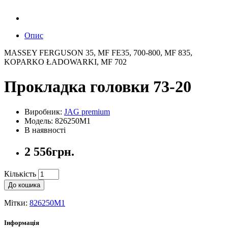
Опис
MASSEY FERGUSON 35, MF FE35, 700-800, MF 835,
KOPARKO ŁADOWARKI, MF 702
Прокладка головки 73-20
Виробник:
JAG premium
Модель: 826250M1
В наявності
2 556грн.
Кількість
До кошика
Мітки:
826250M1
Інформація