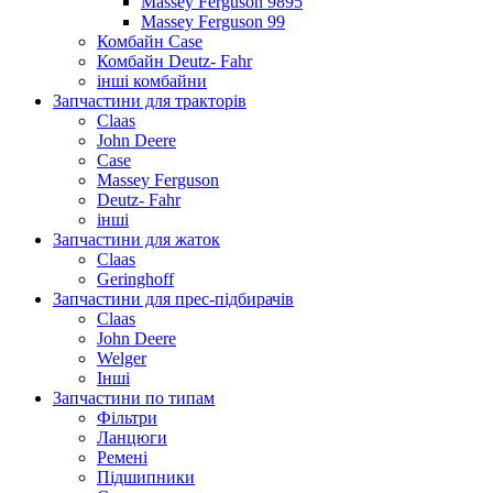
Massey Ferguson 9895
Massey Ferguson 99
Комбайн Case
Комбайн Deutz- Fahr
інші комбайни
Запчастини для тракторів
Claas
John Deere
Case
Massey Ferguson
Deutz- Fahr
інші
Запчастини для жаток
Claas
Geringhoff
Запчастини для прес-підбирачів
Claas
John Deere
Welger
Інші
Запчастини по типам
Фільтри
Ланцюги
Ремені
Підшипники