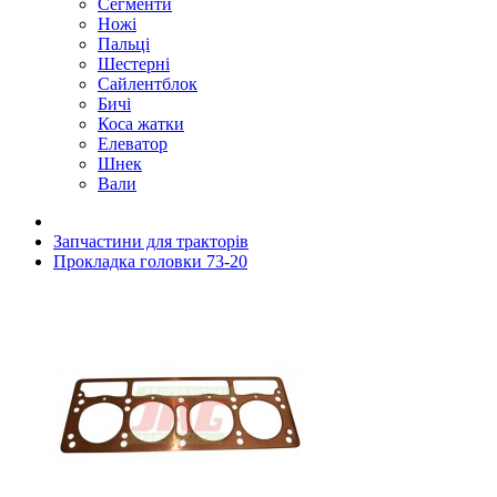
Сегменти
Ножі
Пальці
Шестерні
Сайлентблок
Бичі
Коса жатки
Елеватор
Шнек
Вали
Запчастини для тракторів
Прокладка головки 73-20