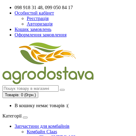
098 918 31 48, 099 050 84 17
Особистий кабінет
Реєстрація
Авторизація
Кошик замовлень
Оформлення замовлення
Товарів: 0 (0грн.)
В кошику немає товарів :(
Категорії
Запчастини для комбайнів
Комбайн Claas