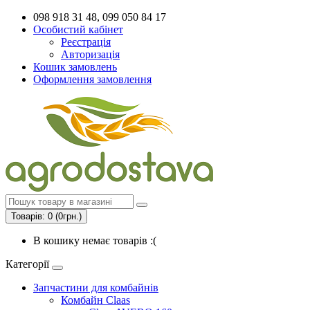
098 918 31 48, 099 050 84 17
Особистий кабінет
Реєстрація
Авторизація
Кошик замовлень
Оформлення замовлення
Товарів: 0 (0грн.)
В кошику немає товарів :(
Категорії
Запчастини для комбайнів
Комбайн Claas