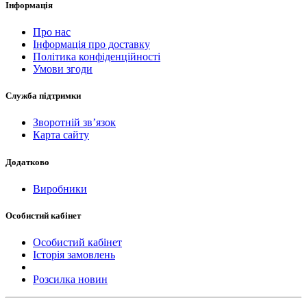
Інформація
Про нас
Інформація про доставку
Політика конфіденційності
Умови згоди
Служба підтримки
Зворотній зв’язок
Карта сайту
Додатково
Виробники
Особистий кабінет
Особистий кабінет
Історія замовлень
Розсилка новин