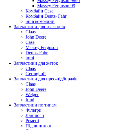
Massey Ferguson 9895
Massey Ferguson 99
Комбайн Case
Комбайн Deutz- Fahr
інші комбайни
Запчастини для тракторів
Claas
John Deere
Case
Massey Ferguson
Deutz- Fahr
інші
Запчастини для жаток
Claas
Geringhoff
Запчастини для прес-підбирачів
Claas
John Deere
Welger
Інші
Запчастини по типам
Фільтри
Ланцюги
Ремені
Підшипники