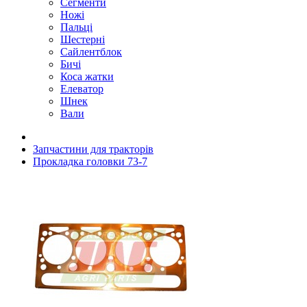
Сегменти
Ножі
Пальці
Шестерні
Сайлентблок
Бичі
Коса жатки
Елеватор
Шнек
Вали
Запчастини для тракторів
Прокладка головки 73-7