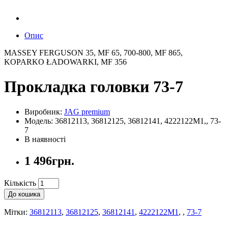
Опис
MASSEY FERGUSON 35, MF 65, 700-800, MF 865,
KOPARKO ŁADOWARKI, MF 356
Прокладка головки 73-7
Виробник:
JAG premium
Модель: 36812113, 36812125, 36812141, 4222122M1,, 73-
7
В наявності
1 496грн.
Кількість
До кошика
Мітки:
36812113
,
36812125
,
36812141
,
4222122M1
,
,
73-7