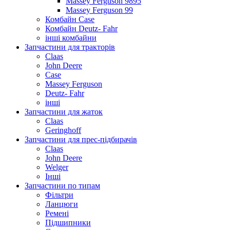
Massey Ferguson 9895
Massey Ferguson 99
Комбайн Case
Комбайн Deutz- Fahr
інші комбайни
Запчастини для тракторів
Claas
John Deere
Case
Massey Ferguson
Deutz- Fahr
інші
Запчастини для жаток
Claas
Geringhoff
Запчастини для прес-підбирачів
Claas
John Deere
Welger
Інші
Запчастини по типам
Фільтри
Ланцюги
Ремені
Підшипники