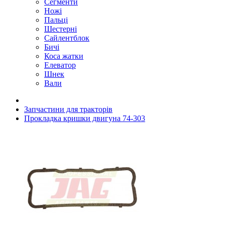
Сегменти
Ножі
Пальці
Шестерні
Сайлентблок
Бичі
Коса жатки
Елеватор
Шнек
Вали
Запчастини для тракторів
Прокладка кришки двигуна 74-303