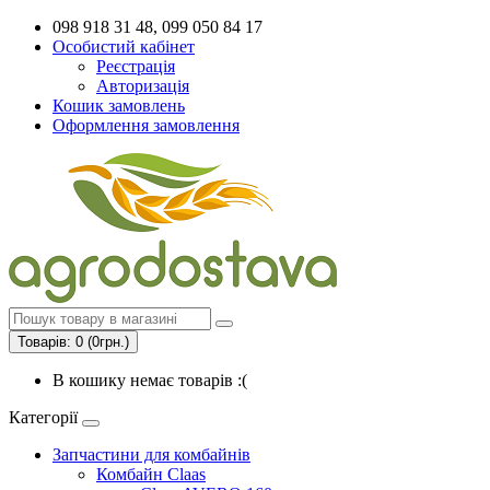
098 918 31 48, 099 050 84 17
Особистий кабінет
Реєстрація
Авторизація
Кошик замовлень
Оформлення замовлення
Товарів: 0 (0грн.)
В кошику немає товарів :(
Категорії
Запчастини для комбайнів
Комбайн Claas