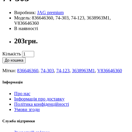
Виробник:
JAG premium
Модель: 836646360, 74-303, 74-123, 3638963M1,
V836646360
В наявності
203грн.
Кількість
До кошика
Мітки:
836646360
,
74-303
,
74-123
,
3638963M1
,
V836646360
Інформація
Про нас
Інформація про доставку
Політика конфіденційності
Умови згоди
Служба підтримки