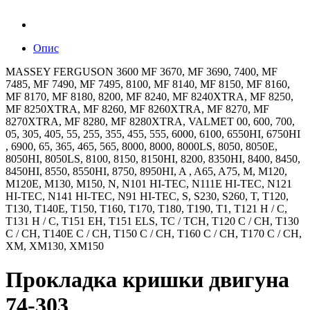
Опис
MASSEY FERGUSON 3600 MF 3670, MF 3690, 7400, MF
7485, MF 7490, MF 7495, 8100, MF 8140, MF 8150, MF 8160,
MF 8170, MF 8180, 8200, MF 8240, MF 8240XTRA, MF 8250,
MF 8250XTRA, MF 8260, MF 8260XTRA, MF 8270, MF
8270XTRA, MF 8280, MF 8280XTRA, VALMET 00, 600, 700,
05, 305, 405, 55, 255, 355, 455, 555, 6000, 6100, 6550HI, 6750HI
, 6900, 65, 365, 465, 565, 8000, 8000, 8000LS, 8050, 8050E,
8050HI, 8050LS, 8100, 8150, 8150HI, 8200, 8350HI, 8400, 8450,
8450HI, 8550, 8550HI, 8750, 8950HI, A , A65, A75, M, M120,
M120E, M130, M150, N, N101 HI-TEC, N111E HI-TEC, N121
HI-TEC, N141 HI-TEC, N91 HI-TEC, S, S230, S260, T, T120,
T130, T140E, T150, T160, T170, T180, T190, T1, T121 H / C,
T131 H / C, T151 EH, T151 ELS, TC / TCH, T120 C / CH, T130
C / CH, T140E C / CH, T150 C / CH, T160 C / CH, T170 C / CH,
XM, XM130, XM150
Прокладка кришки двигуна
74-303