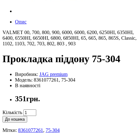
Опис
VALMET 00, 700, 800, 900, 6000, 6000, 6200, 6250HI, 6350HI,
6400, 6550HI, 6650HI, 6800, 6850HI, 65, 665, 865, 865S, Classic,
1102, 1103, 702, 703, 802, 803 , 903
Прокладка піддону 75-304
Виробник:
JAG premium
Модель: 8361077261, 75-304
В наявності
351грн.
Кількість
До кошика
Мітки:
8361077261
,
75-304