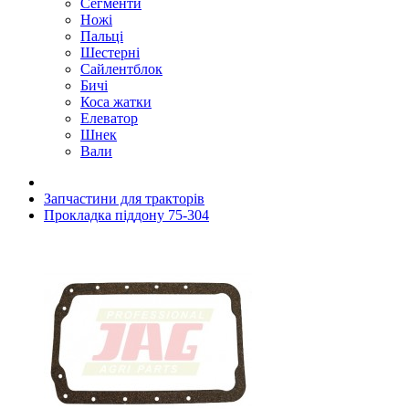
Сегменти
Ножі
Пальці
Шестерні
Сайлентблок
Бичі
Коса жатки
Елеватор
Шнек
Вали
Запчастини для тракторів
Прокладка піддону 75-304