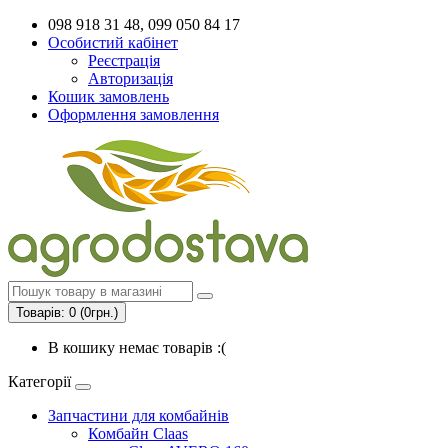
098 918 31 48, 099 050 84 17
Особистий кабінет
Реєстрація
Авторизація
Кошик замовлень
Оформлення замовлення
Товарів: 0 (0грн.)
В кошику немає товарів :(
Категорії
Запчастини для комбайнів
Комбайн Claas