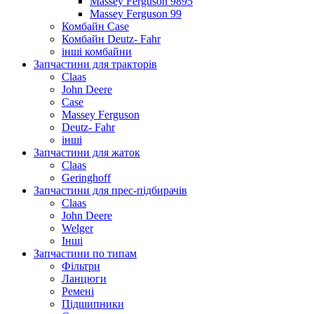
Massey Ferguson 9895
Massey Ferguson 99
Комбайн Case
Комбайн Deutz- Fahr
інші комбайни
Запчастини для тракторів
Claas
John Deere
Case
Massey Ferguson
Deutz- Fahr
інші
Запчастини для жаток
Claas
Geringhoff
Запчастини для прес-підбирачів
Claas
John Deere
Welger
Інші
Запчастини по типам
Фільтри
Ланцюги
Ремені
Підшипники