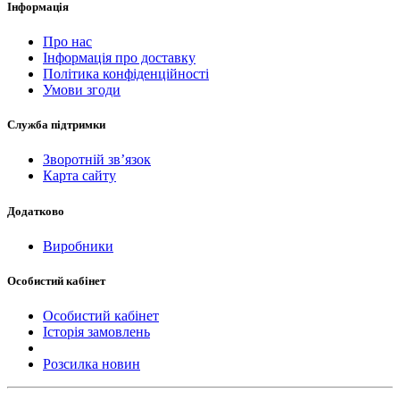
Інформація
Про нас
Інформація про доставку
Політика конфіденційності
Умови згоди
Служба підтримки
Зворотній зв’язок
Карта сайту
Додатково
Виробники
Особистий кабінет
Особистий кабінет
Історія замовлень
Розсилка новин