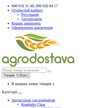
098 918 31 48, 099 050 84 17
Особистий кабінет
Реєстрація
Авторизація
Кошик замовлень
Оформлення замовлення
Товарів: 0 (0грн.)
В кошику немає товарів :(
Категорії
Запчастини для комбайнів
Комбайн Claas