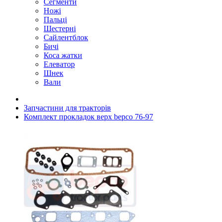
Сегменти
Ножі
Пальці
Шестерні
Сайлентблок
Бичі
Коса жатки
Елеватор
Шнек
Вали
Запчастини для тракторів
Комплект прокладок верх bepco 76-97