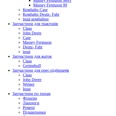
Massey Ferguson 9895
Massey Ferguson 99
Комбайн Case
Комбайн Deutz- Fahr
інші комбайни
Запчастини для тракторів
Claas
John Deere
Case
Massey Ferguson
Deutz- Fahr
інші
Запчастини для жаток
Claas
Geringhoff
Запчастини для прес-підбирачів
Claas
John Deere
Welger
Інші
Запчастини по типам
Фільтри
Ланцюги
Ремені
Підшипники