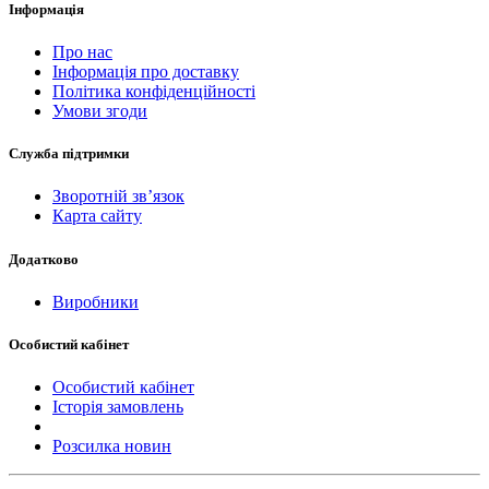
Інформація
Про нас
Інформація про доставку
Політика конфіденційності
Умови згоди
Служба підтримки
Зворотній зв’язок
Карта сайту
Додатково
Виробники
Особистий кабінет
Особистий кабінет
Історія замовлень
Розсилка новин