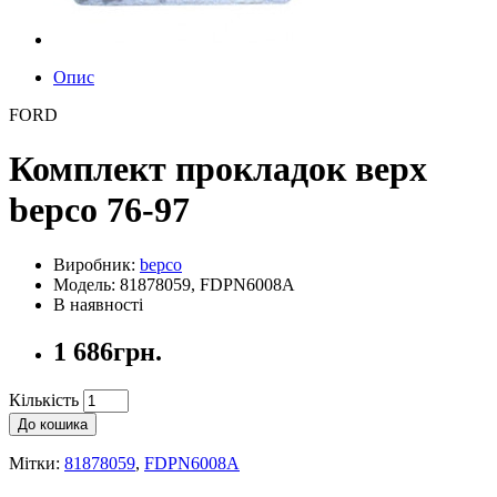
Опис
FORD
Комплект прокладок верх
bepco 76-97
Виробник:
bepco
Модель: 81878059, FDPN6008A
В наявності
1 686грн.
Кількість
До кошика
Мітки:
81878059
,
FDPN6008A