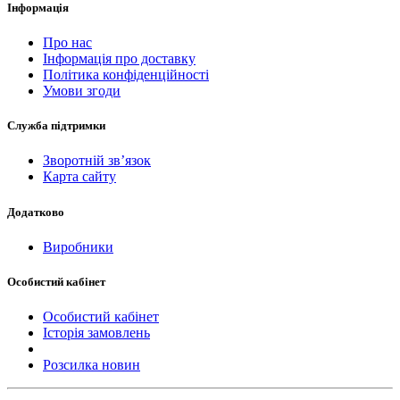
Інформація
Про нас
Інформація про доставку
Політика конфіденційності
Умови згоди
Служба підтримки
Зворотній зв’язок
Карта сайту
Додатково
Виробники
Особистий кабінет
Особистий кабінет
Історія замовлень
Розсилка новин