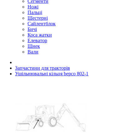
Сегменти
Ножі
Пальці
Шестерні
Сайлентблок
Бичі
Коса жатки
Елеватор
Шнек
Вали
Запчастини для тракторів
Ущільнювальні кільця bepco 802-1