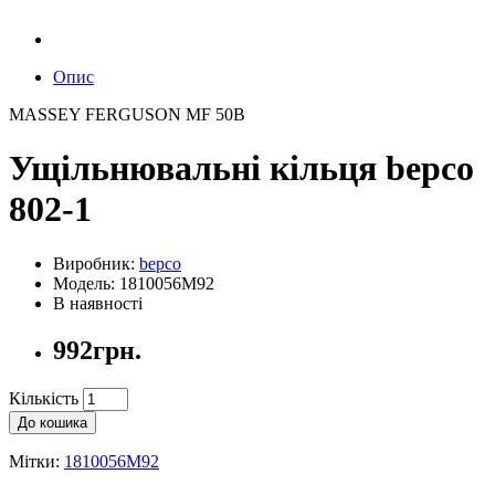
Опис
MASSEY FERGUSON MF 50B
Ущільнювальні кільця bepco
802-1
Виробник:
bepco
Модель: 1810056M92
В наявності
992грн.
Кількість
До кошика
Мітки:
1810056M92