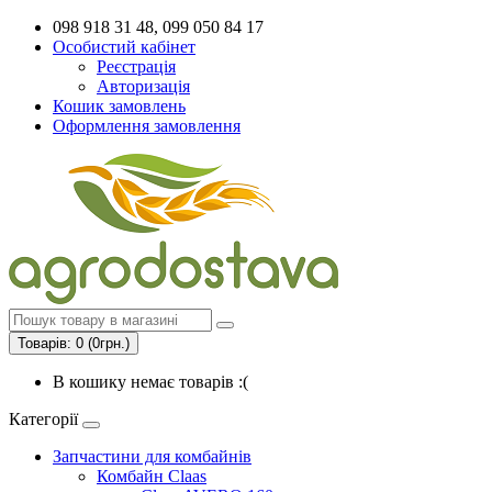
098 918 31 48, 099 050 84 17
Особистий кабінет
Реєстрація
Авторизація
Кошик замовлень
Оформлення замовлення
Товарів: 0 (0грн.)
В кошику немає товарів :(
Категорії
Запчастини для комбайнів
Комбайн Claas