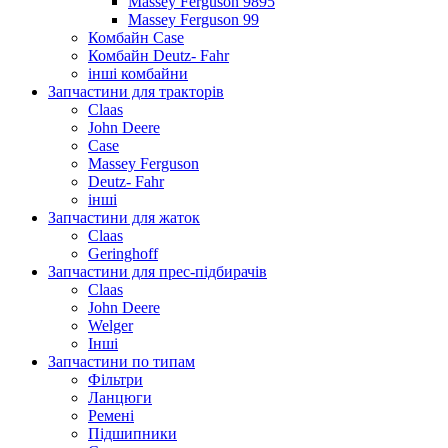
Massey Ferguson 9895
Massey Ferguson 99
Комбайн Case
Комбайн Deutz- Fahr
інші комбайни
Запчастини для тракторів
Claas
John Deere
Case
Massey Ferguson
Deutz- Fahr
інші
Запчастини для жаток
Claas
Geringhoff
Запчастини для прес-підбирачів
Claas
John Deere
Welger
Інші
Запчастини по типам
Фільтри
Ланцюги
Ремені
Підшипники