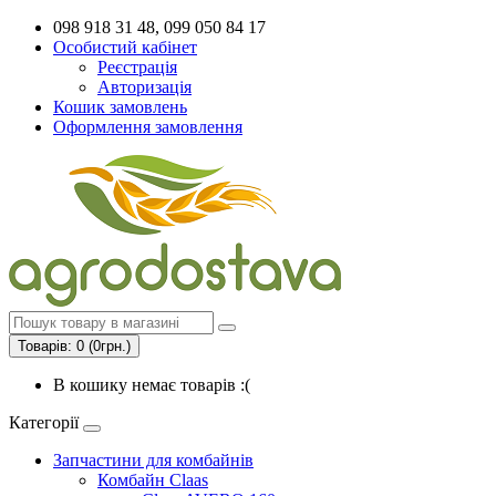
098 918 31 48, 099 050 84 17
Особистий кабінет
Реєстрація
Авторизація
Кошик замовлень
Оформлення замовлення
Товарів: 0 (0грн.)
В кошику немає товарів :(
Категорії
Запчастини для комбайнів
Комбайн Claas