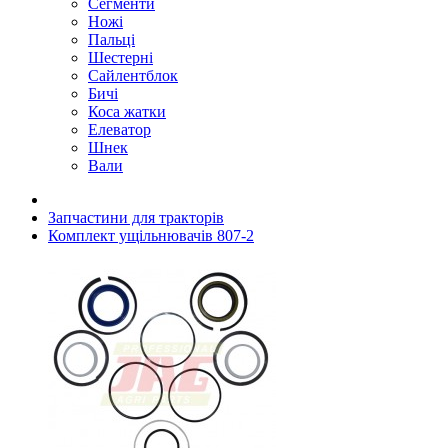
Сегменти
Ножі
Пальці
Шестерні
Сайлентблок
Бичі
Коса жатки
Елеватор
Шнек
Вали
Запчастини для тракторів
Комплект ущільнювачів 807-2