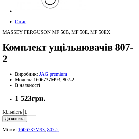
Опис
MASSEY FERGUSON MF 50B, MF 50E, MF 50EX
Комплект ущільнювачів 807-
2
Виробник:
JAG premium
Модель: 1606737M93, 807-2
В наявності
1 523грн.
Кількість
До кошика
Мітки:
1606737M93
,
807-2