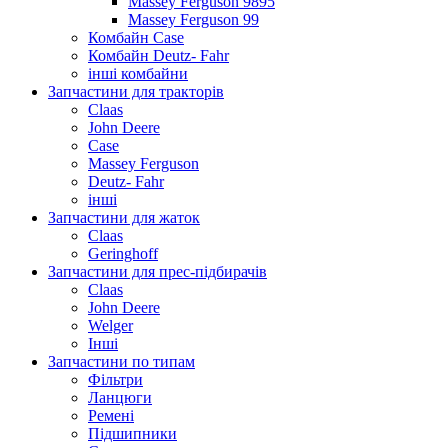
Massey Ferguson 9895
Massey Ferguson 99
Комбайн Case
Комбайн Deutz- Fahr
інші комбайни
Запчастини для тракторів
Claas
John Deere
Case
Massey Ferguson
Deutz- Fahr
інші
Запчастини для жаток
Claas
Geringhoff
Запчастини для прес-підбирачів
Claas
John Deere
Welger
Інші
Запчастини по типам
Фільтри
Ланцюги
Ремені
Підшипники