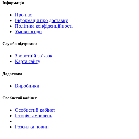
Інформація
Про нас
Інформація про доставку
Політика конфіденційності
Умови згоди
Служба підтримки
Зворотній зв’язок
Карта сайту
Додатково
Виробники
Особистий кабінет
Особистий кабінет
Історія замовлень
Розсилка новин