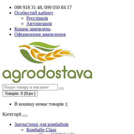
098 918 31 48, 099 050 84 17
Особистий кабінет
Реєстрація
Авторизація
Кошик замовлень
Оформлення замовлення
Товарів: 0 (0грн.)
В кошику немає товарів :(
Категорії
Запчастини для комбайнів
Комбайн Claas