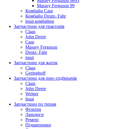
Massey Ferguson 9895
Massey Ferguson 99
Комбайн Case
Комбайн Deutz- Fahr
інші комбайни
Запчастини для тракторів
Claas
John Deere
Case
Massey Ferguson
Deutz- Fahr
інші
Запчастини для жаток
Claas
Geringhoff
Запчастини для прес-підбирачів
Claas
John Deere
Welger
Інші
Запчастини по типам
Фільтри
Ланцюги
Ремені
Підшипники