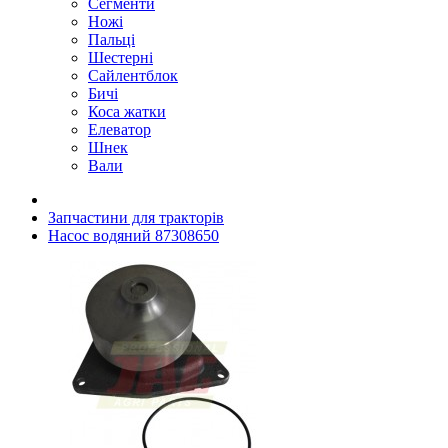
Сегменти
Ножі
Пальці
Шестерні
Сайлентблок
Бичі
Коса жатки
Елеватор
Шнек
Вали
Запчастини для тракторів
Насос водяний 87308650