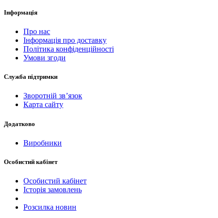
Інформація
Про нас
Інформація про доставку
Політика конфіденційності
Умови згоди
Служба підтримки
Зворотній зв’язок
Карта сайту
Додатково
Виробники
Особистий кабінет
Особистий кабінет
Історія замовлень
Розсилка новин