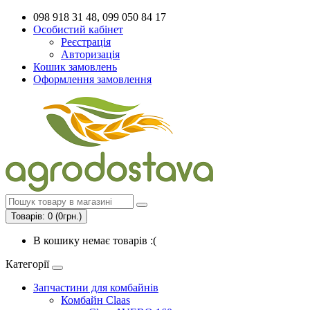
098 918 31 48, 099 050 84 17
Особистий кабінет
Реєстрація
Авторизація
Кошик замовлень
Оформлення замовлення
Товарів: 0 (0грн.)
В кошику немає товарів :(
Категорії
Запчастини для комбайнів
Комбайн Claas