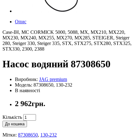
Опис
Case-IH, MC CORMICK 5000, 5088, MX, MX210, MX220,
MX230, MX240, MX255, MX270, MX285, STEIGER, Steiger
280, Steiger 330, Steiger 335, STX, STX275, STX280, STX325,
STX330, 2300, 2388
Насос водяний 87308650
Виробник:
JAG premium
Модель: 87308650, 130-232
В наявності
2 962грн.
Кількість
До кошика
Мітки:
87308650
,
130-232