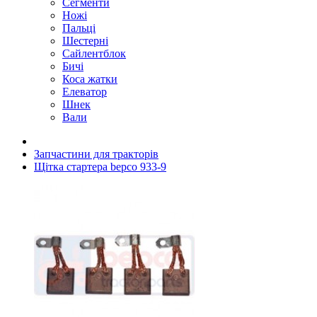
Сегменти
Ножі
Пальці
Шестерні
Сайлентблок
Бичі
Коса жатки
Елеватор
Шнек
Вали
Запчастини для тракторів
Щітка стартера bepco 933-9