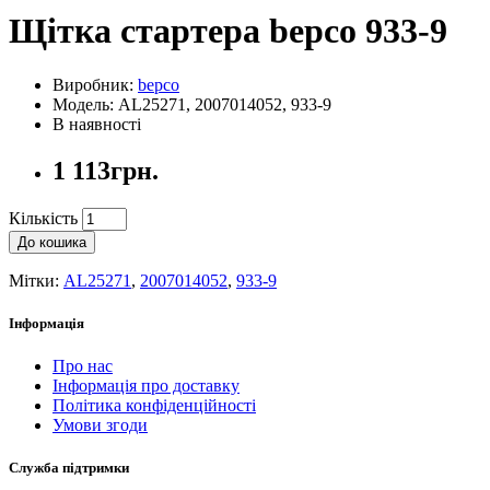
Щітка стартера bepco 933-9
Виробник:
bepco
Модель: AL25271, 2007014052, 933-9
В наявності
1 113грн.
Кількість
До кошика
Мітки:
AL25271
,
2007014052
,
933-9
Інформація
Про нас
Інформація про доставку
Політика конфіденційності
Умови згоди
Служба підтримки