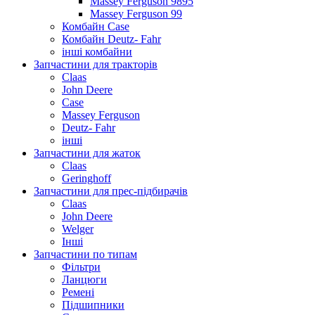
Massey Ferguson 9895
Massey Ferguson 99
Комбайн Case
Комбайн Deutz- Fahr
інші комбайни
Запчастини для тракторів
Claas
John Deere
Case
Massey Ferguson
Deutz- Fahr
інші
Запчастини для жаток
Claas
Geringhoff
Запчастини для прес-підбирачів
Claas
John Deere
Welger
Інші
Запчастини по типам
Фільтри
Ланцюги
Ремені
Підшипники