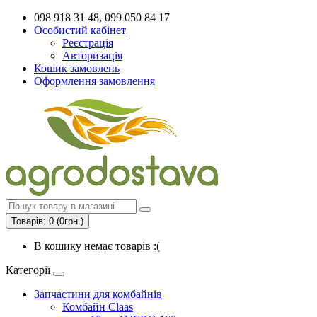
098 918 31 48, 099 050 84 17
Особистий кабінет
Реєстрація
Авторизація
Кошик замовлень
Оформлення замовлення
Товарів: 0 (0грн.)
В кошику немає товарів :(
Категорії
Запчастини для комбайнів
Комбайн Claas