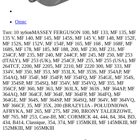
Опис
Тип: 10 зубовMASSEY FERGUSON 100, MF 133, MF 135, MF
135 V, MF 140, MF 145, MF 145S, MF 145 V, MF 148, MF 152F,
MF 152S, MF 152V, MF 154F, MF 165, MF 168 , MF 168F, MF
168S, MF 178, MF 185, MF 188, 200, MF 230, MF 231, MF
234CF, MF 235, MF 240, MF 244CF, MF 245, MF 250, MF 253
(ITALY), MF 253 (UK), MF 254CF, MF 255, MF 255 (USA), MF
264TCF, 2200, MF 2205, MF 2210, MF 2220 300, MF 333, MF
334V, MF 350, MF 353, MF 353LX, MF 353S, MF 354AP, MF
354AQ, MF 354F, MF 354FP, MF 354FQ, MF 354GE, MF 354S,
MF 354SP, MF 354SQ, MF 354V, MF 354VQ, MF 355, MF
356CF, MF 360, MF 363, MF 363LX, MF 363S , MF 364AP, MF
364AQ, MF 364CF, MF 364F, MF 364FP, MF 364FQ, MF
364GE, MF 364S, MF 364SP, MF 364SQ, MF 364V, MF 364VQ,
MF 366CF, 35, MF 35X, 200 (BRAZYLIA - POŁUDNIOWA
AFRYKA, MF 265, MF 275, MF 290, BRONY TALERZOWE,
MF 765, MF 253, Case-IH, MC CORMICK 44, 444, 84, 384, BD,
434, B414, Classique, 354, 374, MF 135MKIII, MF 145MKIII, MF
152MKIII, MF 165MKIII