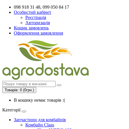
098 918 31 48, 099 050 84 17
Особистий кабінет
Реєстрація
Авторизація
Кошик замовлень
Оформлення замовлення
Товарів: 0 (0грн.)
В кошику немає товарів :(
Категорії
Запчастини для комбайнів
Комбайн Claas