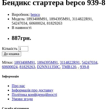
Бендикс стартера bepco 939-8
Виробник:
bepco
Модель: 1893408M91, 1894395M91, 3114822R91,
54247034, 60600024, 81829263
В наявності
887грн.
Кількість
До кошика
Мітки:
1893408M91
,
1894395M91
,
3114822R91
,
54247034
,
60600024
,
81829263
,
D2NN11350C
,
TMB120
,
,
939-8
Інформація
Про нас
Інформація про доставку
Політика конфіденційності
Умови згоди
Служба підтримки