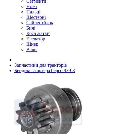
Сегменти
Ножі
Пальці
Шестерні
Сайлентблок
Бичі
Коса жатки
Елеватор
Шнек
Вали
Запчастини для тракторів
Бендикс стартера bepco 939-8