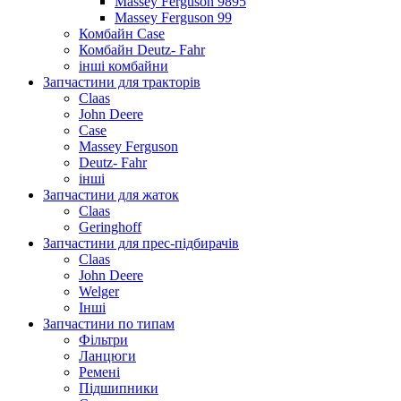
Massey Ferguson 9895
Massey Ferguson 99
Комбайн Case
Комбайн Deutz- Fahr
інші комбайни
Запчастини для тракторів
Claas
John Deere
Case
Massey Ferguson
Deutz- Fahr
інші
Запчастини для жаток
Claas
Geringhoff
Запчастини для прес-підбирачів
Claas
John Deere
Welger
Інші
Запчастини по типам
Фільтри
Ланцюги
Ремені
Підшипники