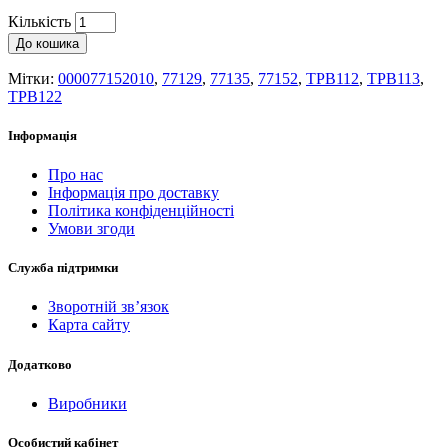
Кількість
До кошика
Мітки:
000077152010
,
77129
,
77135
,
77152
,
TPB112
,
TPB113
,
TPB122
Інформація
Про нас
Інформація про доставку
Політика конфіденційності
Умови згоди
Служба підтримки
Зворотній зв’язок
Карта сайту
Додатково
Виробники
Особистий кабінет