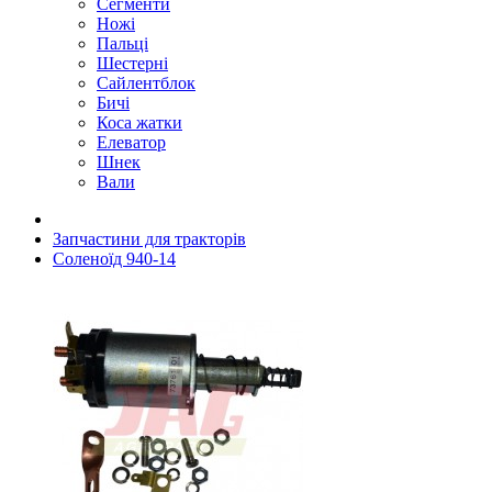
Сегменти
Ножі
Пальці
Шестерні
Сайлентблок
Бичі
Коса жатки
Елеватор
Шнек
Вали
Запчастини для тракторів
Соленоїд 940-14