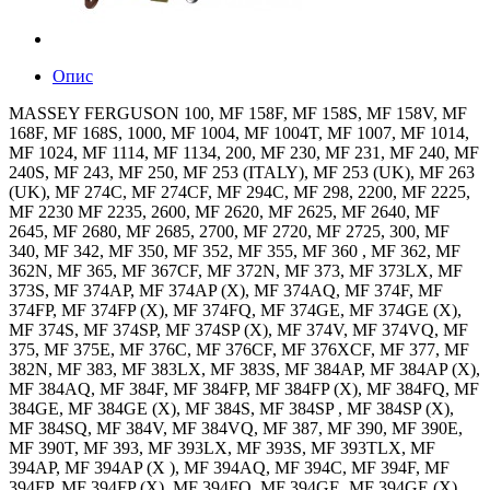
Опис
MASSEY FERGUSON 100, MF 158F, MF 158S, MF 158V, MF
168F, MF 168S, 1000, MF 1004, MF 1004T, MF 1007, MF 1014,
MF 1024, MF 1114, MF 1134, 200, MF 230, MF 231, MF 240, MF
240S, MF 243, MF 250, MF 253 (ITALY), MF 253 (UK), MF 263
(UK), MF 274C, MF 274CF, MF 294C, MF 298, 2200, MF 2225,
MF 2230 MF 2235, 2600, MF 2620, MF 2625, MF 2640, MF
2645, MF 2680, MF 2685, 2700, MF 2720, MF 2725, 300, MF
340, MF 342, MF 350, MF 352, MF 355, MF 360 , MF 362, MF
362N, MF 365, MF 367CF, MF 372N, MF 373, MF 373LX, MF
373S, MF 374AP, MF 374AP (X), MF 374AQ, MF 374F, MF
374FP, MF 374FP (X), MF 374FQ, MF 374GE, MF 374GE (X),
MF 374S, MF 374SP, MF 374SP (X), MF 374V, MF 374VQ, MF
375, MF 375E, MF 376C, MF 376CF, MF 376XCF, MF 377, MF
382N, MF 383, MF 383LX, MF 383S, MF 384AP, MF 384AP (X),
MF 384AQ, MF 384F, MF 384FP, MF 384FP (X), MF 384FQ, MF
384GE, MF 384GE (X), MF 384S, MF 384SP , MF 384SP (X),
MF 384SQ, MF 384V, MF 384VQ, MF 387, MF 390, MF 390E,
MF 390T, MF 393, MF 393LX, MF 393S, MF 393TLX, MF
394AP, MF 394AP (X ), MF 394AQ, MF 394C, MF 394F, MF
394FP, MF 394FP (X), MF 394FQ, MF 394GE, MF 394GE (X),