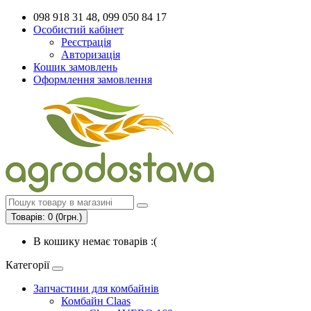
098 918 31 48, 099 050 84 17
Особистий кабінет
Реєстрація
Авторизація
Кошик замовлень
Оформлення замовлення
Товарів: 0 (0грн.)
В кошику немає товарів :(
Категорії
Запчастини для комбайнів
Комбайн Claas