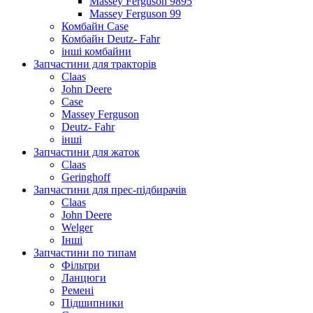
Massey Ferguson 9895
Massey Ferguson 99
Комбайн Case
Комбайн Deutz- Fahr
інші комбайни
Запчастини для тракторів
Claas
John Deere
Case
Massey Ferguson
Deutz- Fahr
інші
Запчастини для жаток
Claas
Geringhoff
Запчастини для прес-підбирачів
Claas
John Deere
Welger
Інші
Запчастини по типам
Фільтри
Ланцюги
Ремені
Підшипники