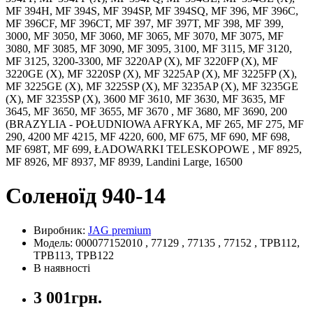
MF 394H, MF 394S, MF 394SP, MF 394SQ, MF 396, MF 396C,
MF 396CF, MF 396CT, MF 397, MF 397T, MF 398, MF 399,
3000, MF 3050, MF 3060, MF 3065, MF 3070, MF 3075, MF
3080, MF 3085, MF 3090, MF 3095, 3100, MF 3115, MF 3120,
MF 3125, 3200-3300, MF 3220AP (X), MF 3220FP (X), MF
3220GE (X), MF 3220SP (X), MF 3225AP (X), MF 3225FP (X),
MF 3225GE (X), MF 3225SP (X), MF 3235AP (X), MF 3235GE
(X), MF 3235SP (X), 3600 MF 3610, MF 3630, MF 3635, MF
3645, MF 3650, MF 3655, MF 3670 , MF 3680, MF 3690, 200
(BRAZYLIA - POŁUDNIOWA AFRYKA, MF 265, MF 275, MF
290, 4200 MF 4215, MF 4220, 600, MF 675, MF 690, MF 698,
MF 698T, MF 699, ŁADOWARKI TELESKOPOWE , MF 8925,
MF 8926, MF 8937, MF 8939, Landini Large, 16500
Соленоїд 940-14
Виробник:
JAG premium
Модель: 000077152010 , 77129 , 77135 , 77152 , TPB112,
TPB113, TPB122
В наявності
3 001грн.