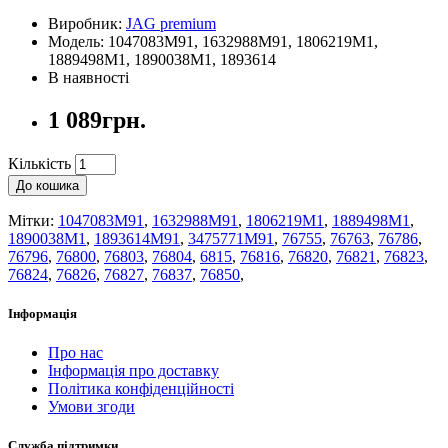
Виробник:
JAG premium
Модель: 1047083M91, 1632988M91, 1806219M1,
1889498M1, 1890038M1, 1893614
В наявності
1 089грн.
Кількість
До кошика
Мітки:
1047083M91
,
1632988M91
,
1806219M1
,
1889498M1
,
1890038M1
,
1893614M91
,
3475771M91
,
76755
,
76763
,
76786
,
76796
,
76800
,
76803
,
76804
,
6815
,
76816
,
76820
,
76821
,
76823
,
76824
,
76826
,
76827
,
76837
,
76850
,
Інформація
Про нас
Інформація про доставку
Політика конфіденційності
Умови згоди
Служба підтримки