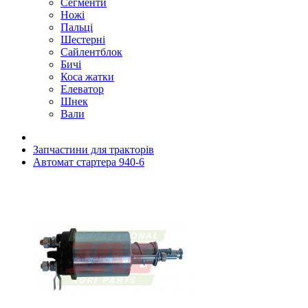
Сегменти
Ножі
Пальці
Шестерні
Сайлентблок
Бичі
Коса жатки
Елеватор
Шнек
Вали
Запчастини для тракторів
Автомат стартерa 940-6