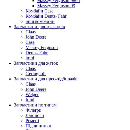
Massey Ferguson 9895
Massey Ferguson 99
Комбайн Case
Комбайн Deutz- Fahr
інші комбайни
Запчастини для тракторів
Claas
John Deere
Case
Massey Ferguson
Deutz- Fahr
інші
Запчастини для жаток
Claas
Geringhoff
Запчастини для прес-підбирачів
Claas
John Deere
Welger
Інші
Запчастини по типам
Фільтри
Ланцюги
Ремені
Підшипники