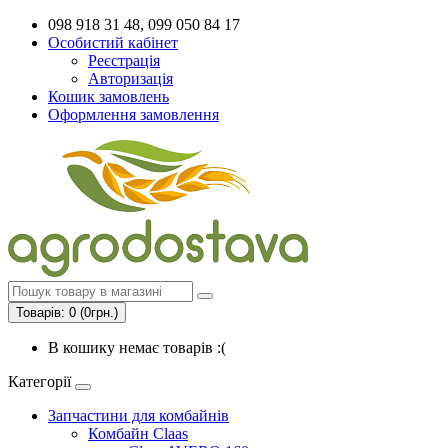
098 918 31 48, 099 050 84 17
Особистий кабінет
Реєстрація
Авторизація
Кошик замовлень
Оформлення замовлення
Товарів: 0 (0грн.)
В кошику немає товарів :(
Категорії
Запчастини для комбайнів
Комбайн Claas