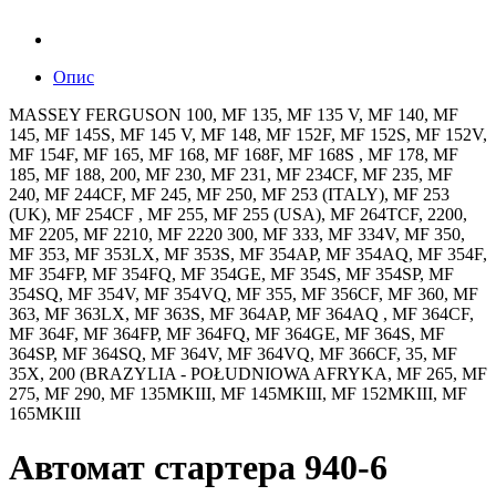
Опис
MASSEY FERGUSON 100, MF 135, MF 135 V, MF 140, MF
145, MF 145S, MF 145 V, MF 148, MF 152F, MF 152S, MF 152V,
MF 154F, MF 165, MF 168, MF 168F, MF 168S , MF 178, MF
185, MF 188, 200, MF 230, MF 231, MF 234CF, MF 235, MF
240, MF 244CF, MF 245, MF 250, MF 253 (ITALY), MF 253
(UK), MF 254CF , MF 255, MF 255 (USA), MF 264TCF, 2200,
MF 2205, MF 2210, MF 2220 300, MF 333, MF 334V, MF 350,
MF 353, MF 353LX, MF 353S, MF 354AP, MF 354AQ, MF 354F,
MF 354FP, MF 354FQ, MF 354GE, MF 354S, MF 354SP, MF
354SQ, MF 354V, MF 354VQ, MF 355, MF 356CF, MF 360, MF
363, MF 363LX, MF 363S, MF 364AP, MF 364AQ , MF 364CF,
MF 364F, MF 364FP, MF 364FQ, MF 364GE, MF 364S, MF
364SP, MF 364SQ, MF 364V, MF 364VQ, MF 366CF, 35, MF
35X, 200 (BRAZYLIA - POŁUDNIOWA AFRYKA, MF 265, MF
275, MF 290, MF 135MKIII, MF 145MKIII, MF 152MKIII, MF
165MKIII
Автомат стартерa 940-6