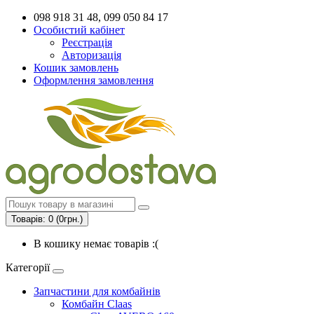
098 918 31 48, 099 050 84 17
Особистий кабінет
Реєстрація
Авторизація
Кошик замовлень
Оформлення замовлення
Товарів: 0 (0грн.)
В кошику немає товарів :(
Категорії
Запчастини для комбайнів
Комбайн Claas