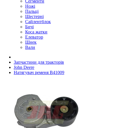
Сегменти
Ножі
Пальці
Шестерні
Сайлентблок
Бичі
Коса жатки
Елеватор
Шнек
Вали
Запчастини для тракторів
John Deere
Натягувач ременя B41009