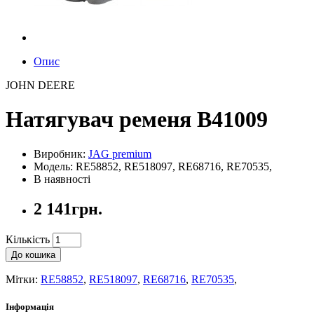
Опис
JOHN DEERE
Натягувач ременя B41009
Виробник:
JAG premium
Модель: RE58852, RE518097, RE68716, RE70535,
В наявності
2 141грн.
Кількість
До кошика
Мітки:
RE58852
,
RE518097
,
RE68716
,
RE70535
,
Інформація