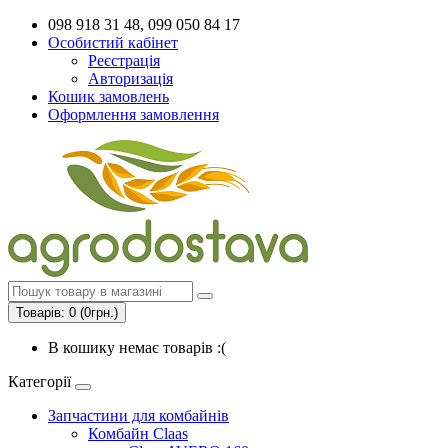
098 918 31 48, 099 050 84 17
Особистий кабінет
Реєстрація
Авторизація
Кошик замовлень
Оформлення замовлення
Товарів: 0 (0грн.)
В кошику немає товарів :(
Категорії
Запчастини для комбайнів
Комбайн Claas