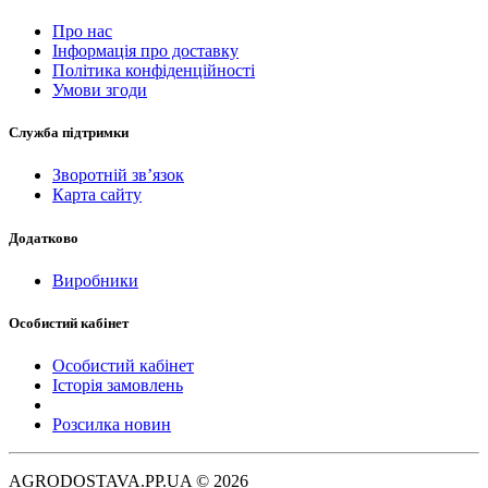
Про нас
Інформація про доставку
Політика конфіденційності
Умови згоди
Служба підтримки
Зворотній зв’язок
Карта сайту
Додатково
Виробники
Особистий кабінет
Особистий кабінет
Історія замовлень
Розсилка новин
AGRODOSTAVA.PP.UA © 2026