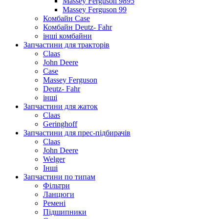
Massey Ferguson 9895
Massey Ferguson 99
Комбайн Case
Комбайн Deutz- Fahr
інші комбайни
Запчастини для тракторів
Claas
John Deere
Case
Massey Ferguson
Deutz- Fahr
інші
Запчастини для жаток
Claas
Geringhoff
Запчастини для прес-підбирачів
Claas
John Deere
Welger
Інші
Запчастини по типам
Фільтри
Ланцюги
Ремені
Підшипники