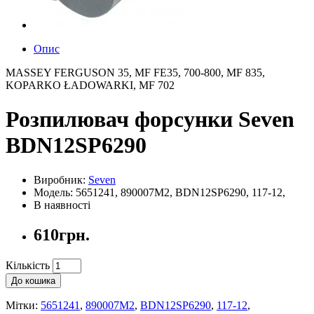
Опис
MASSEY FERGUSON 35, MF FE35, 700-800, MF 835,
KOPARKO ŁADOWARKI, MF 702
Розпилювач форсунки Seven
BDN12SP6290
Виробник:
Seven
Модель: 5651241, 890007M2, BDN12SP6290, 117-12,
В наявності
610грн.
Кількість
До кошика
Мітки:
5651241
,
890007M2
,
BDN12SP6290
,
117-12
,