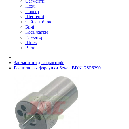
Сегменти
Ножі
Пальці
Шестерні
Сайлентблок
Бичі
Коса жатки
Елеватор
Шнек
Вали
Запчастини для тракторів
Розпилювач форсунки Seven BDN12SP6290