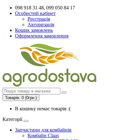
098 918 31 48, 099 050 84 17
Особистий кабінет
Реєстрація
Авторизація
Кошик замовлень
Оформлення замовлення
Товарів: 0 (0грн.)
В кошику немає товарів :(
Категорії
Запчастини для комбайнів
Комбайн Claas