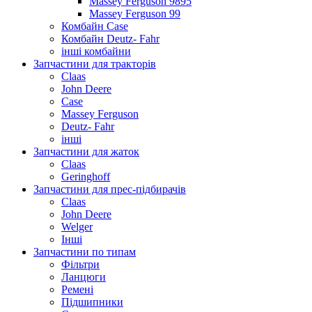
Massey Ferguson 9895
Massey Ferguson 99
Комбайн Case
Комбайн Deutz- Fahr
інші комбайни
Запчастини для тракторів
Claas
John Deere
Case
Massey Ferguson
Deutz- Fahr
інші
Запчастини для жаток
Claas
Geringhoff
Запчастини для прес-підбирачів
Claas
John Deere
Welger
Інші
Запчастини по типам
Фільтри
Ланцюги
Ремені
Підшипники