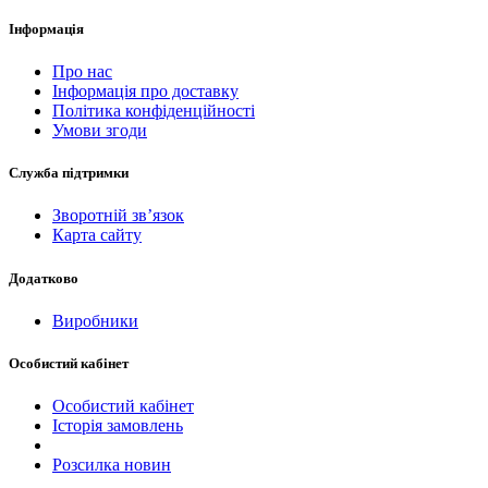
Інформація
Про нас
Інформація про доставку
Політика конфіденційності
Умови згоди
Служба підтримки
Зворотній зв’язок
Карта сайту
Додатково
Виробники
Особистий кабінет
Особистий кабінет
Історія замовлень
Розсилка новин