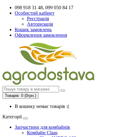
098 918 31 48, 099 050 84 17
Особистий кабінет
Реєстрація
Авторизація
Кошик замовлень
Оформлення замовлення
Товарів: 0 (0грн.)
В кошику немає товарів :(
Категорії
Запчастини для комбайнів
Комбайн Claas