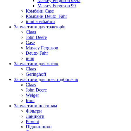
Massey Ferguson 9895
Massey Ferguson 99
Комбайн Case
Комбайн Deutz- Fahr
інші комбайни
Запчастини для тракторів
Claas
John Deere
Case
Massey Ferguson
Deutz- Fahr
інші
Запчастини для жаток
Claas
Geringhoff
Запчастини для прес-підбирачів
Claas
John Deere
Welger
Інші
Запчастини по типам
Фільтри
Ланцюги
Ремені
Підшипники