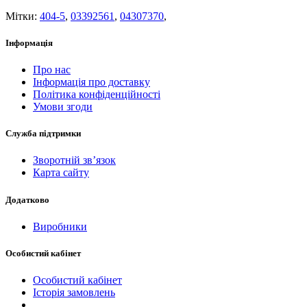
Мітки:
404-5
,
03392561
,
04307370
,
Інформація
Про нас
Інформація про доставку
Політика конфіденційності
Умови згоди
Служба підтримки
Зворотній зв’язок
Карта сайту
Додатково
Виробники
Особистий кабінет
Особистий кабінет
Історія замовлень