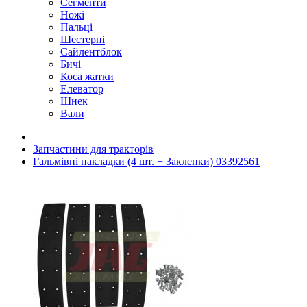
Сегменти
Ножі
Пальці
Шестерні
Сайлентблок
Бичі
Коса жатки
Елеватор
Шнек
Вали
Запчастини для тракторів
Гальмівні накладки (4 шт. + Заклепки) 03392561