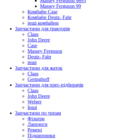
Massey Ferguson 9895
Massey Ferguson 99
Комбайн Case
Комбайн Deutz- Fahr
інші комбайни
Запчастини для тракторів
Claas
John Deere
Case
Massey Ferguson
Deutz- Fahr
інші
Запчастини для жаток
Claas
Geringhoff
Запчастини для прес-підбирачів
Claas
John Deere
Welger
Інші
Запчастини по типам
Фільтри
Ланцюги
Ремені
Підшипники