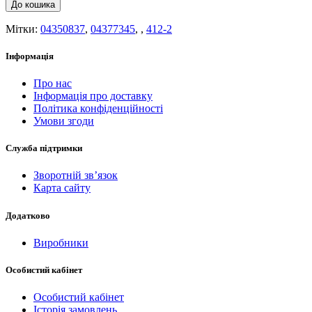
До кошика
Мітки:
04350837
,
04377345
,
,
412-2
Інформація
Про нас
Інформація про доставку
Політика конфіденційності
Умови згоди
Служба підтримки
Зворотній зв’язок
Карта сайту
Додатково
Виробники
Особистий кабінет
Особистий кабінет
Історія замовлень