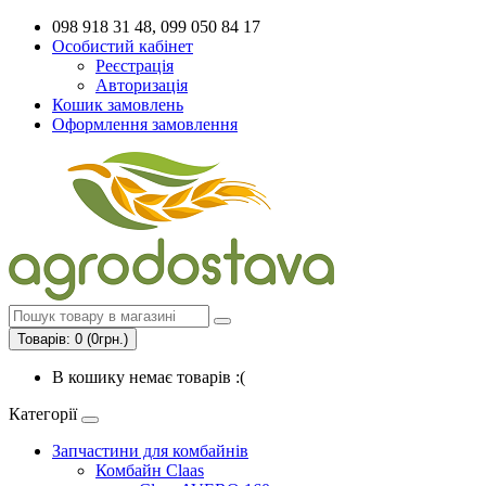
098 918 31 48, 099 050 84 17
Особистий кабінет
Реєстрація
Авторизація
Кошик замовлень
Оформлення замовлення
Товарів: 0 (0грн.)
В кошику немає товарів :(
Категорії
Запчастини для комбайнів
Комбайн Claas