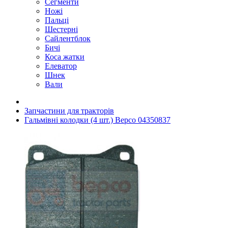
Сегменти
Ножі
Пальці
Шестерні
Сайлентблок
Бичі
Коса жатки
Елеватор
Шнек
Вали
Запчастини для тракторів
Гальмівні колодки (4 шт.) Bepco 04350837