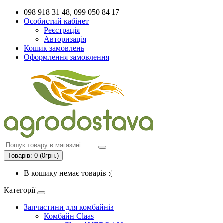
098 918 31 48, 099 050 84 17
Особистий кабінет
Реєстрація
Авторизація
Кошик замовлень
Оформлення замовлення
Товарів: 0 (0грн.)
В кошику немає товарів :(
Категорії
Запчастини для комбайнів
Комбайн Claas