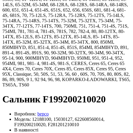
14LS, 65-32M, 65-34M, 68-12RA, 68-12RS, 68-14RA, 68-14RS,
600, 651, 651-4, 651-4S, 651S, 652, 656, 656S, 681, 681-4, 681-
4S, 681S, 70, 75-12LS, 75-12RA, 75-12RS, 75-12TS, 75-14LS,
75-14RA, 75-14RS, 75-14TS, 75-32M, 75-32TX, 75-34M, 75-
34TX, 77-12TS, 77-14TS, 700, 750MI, 751, 751-4, 751-4S, 751S,
754MI, 781, 781-4, 781-4S, 781S, 782, 782-4, 80, 80-12TX, 80-
14TX, 85-12LS, 85-12TS, 85-12TX, 85-14LS, 85- 14TS, 85-
14TX, 85-32M, 85-32TX, 85-34M, 85-34TX, 800, 850MI,
850MIHYD, 851, 851-4, 851-4S, 851S, 854MI, 854MIHYD, 891,
891-4, 891-4S, 891S, 90, 90-32M, 90-32TX, 90-34M, 90-34TX,
95-14, 900, 900MIHYD, 904MIHYD, 950MI, 951, 951-4, 952,
954MI, 981, 981- 4, 981-4S, 981-S, CERES, Ceres 65, Ceres 65
4X4, Ceres 70, Ceres 70X, Ceres 85, Ceres 85X, Ceres 95, Ceres
95X, Classique, 50, 50S, 51, 53, 56, 60 , 60S, 70, 70S, 80, 80S, 82,
86, 89, 90S, 9 1, 92 94, 96, 98, KOPARKO-ŁADOWARKI, TS65,
TS65A, TS60
Сальник F199200210020
Виробник:
bepco
Модель: 12188100, 15030127, 622608560014,
F199200210020, F281201210010
В наявності