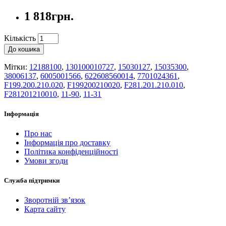
1 818грн.
Кількість
До кошика
Мітки:
12188100
,
130100010727
,
15030127
,
15035300
,
38006137
,
6005001566
,
622608560014
,
7701024361
,
F199.200.210.020
,
F199200210020
,
F281.201.210.010
,
F281201210010
,
11-90
,
11-31
Інформація
Про нас
Інформація про доставку
Політика конфіденційності
Умови згоди
Служба підтримки
Зворотній зв’язок
Карта сайту