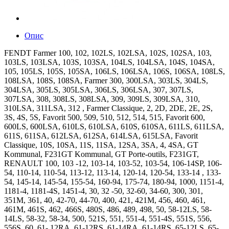
Опис
FENDT Farmer 100, 102, 102LS, 102LSA, 102S, 102SA, 103,
103LS, 103LSA, 103S, 103SA, 104LS, 104LSA, 104S, 104SA,
105, 105LS, 105S, 105SA, 106LS, 106LSA, 106S, 106SA, 108LS,
108LSA, 108S, 108SA, Farmer 300, 300LSA, 303LS, 304LS,
304LSA, 305LS, 305LSA, 306LS, 306LSA, 307, 307LS,
307LSA, 308, 308LS, 308LSA, 309, 309LS, 309LSA, 310,
310LSA, 311LSA, 312 , Farmer Classique, 2, 2D, 2DE, 2E, 2S,
3S, 4S, 5S, Favorit 500, 509, 510, 512, 514, 515, Favorit 600,
600LS, 600LSA, 610LS, 610LSA, 610S, 610SA, 611LS, 611LSA,
611S, 611SA, 612LSA, 612SA, 614LSA, 615LSA, Favorit
Classique, 10S, 10SA, 11S, 11SA, 12SA, 3SA, 4, 4SA, GT
Kommunal, F231GT Kommunal, GT Porte-outils, F231GT,
RENAULT 100, 103 -12, 103-14, 103-52, 103-54, 106-14SP, 106-
54, 110-14, 110-54, 113-12, 113-14, 120-14, 120-54, 133-14 , 133-
54, 145-14, 145-54, 155-54, 160-94, 175-74, 180-94, 1000, 1151-4,
1181-4, 1181-4S, 1451-4, 30, 32 -50, 32-60, 34-60, 300, 301,
351M, 361, 40, 42-70, 44-70, 400, 421, 421M, 456, 460, 461,
461M, 461S, 462, 466S, 480S, 486, 489, 498, 50, 58-12LS, 58-
14LS, 58-32, 58-34, 500, 521S, 551, 551-4, 551-4S, 551S, 556,
556S, 60, 61- 12RA, 61-12RS, 61-14RA, 61-14RS, 65-12LS, 65-