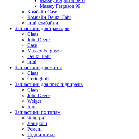
Massey Ferguson 9895
Massey Ferguson 99
Комбайн Case
Комбайн Deutz- Fahr
інші комбайни
Запчастини для тракторів
Claas
John Deere
Case
Massey Ferguson
Deutz- Fahr
інші
Запчастини для жаток
Claas
Geringhoff
Запчастини для прес-підбирачів
Claas
John Deere
Welger
Інші
Запчастини по типам
Фільтри
Ланцюги
Ремені
Підшипники