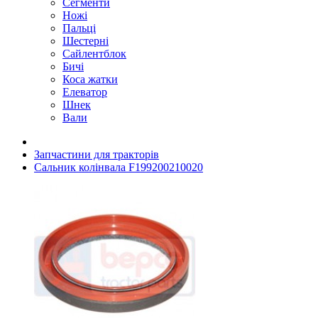
Сегменти
Ножі
Пальці
Шестерні
Сайлентблок
Бичі
Коса жатки
Елеватор
Шнек
Вали
Запчастини для тракторів
Сальник колінвала F199200210020