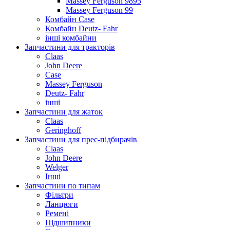
Massey Ferguson 9895
Massey Ferguson 99
Комбайн Case
Комбайн Deutz- Fahr
інші комбайни
Запчастини для тракторів
Claas
John Deere
Case
Massey Ferguson
Deutz- Fahr
інші
Запчастини для жаток
Claas
Geringhoff
Запчастини для прес-підбирачів
Claas
John Deere
Welger
Інші
Запчастини по типам
Фільтри
Ланцюги
Ремені
Підшипники