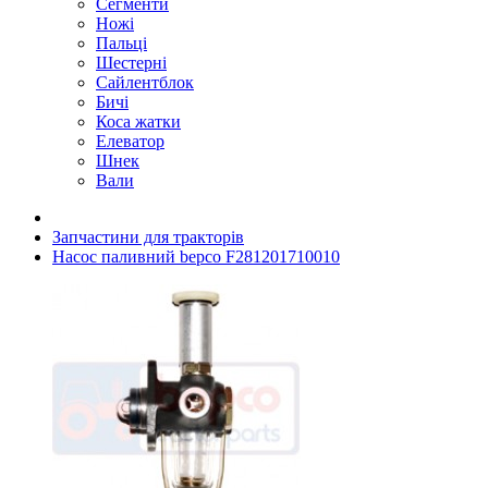
Сегменти
Ножі
Пальці
Шестерні
Сайлентблок
Бичі
Коса жатки
Елеватор
Шнек
Вали
Запчастини для тракторів
Насос паливний bepco F281201710010