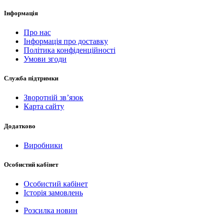
Інформація
Про нас
Інформація про доставку
Політика конфіденційності
Умови згоди
Служба підтримки
Зворотній зв’язок
Карта сайту
Додатково
Виробники
Особистий кабінет
Особистий кабінет
Історія замовлень
Розсилка новин