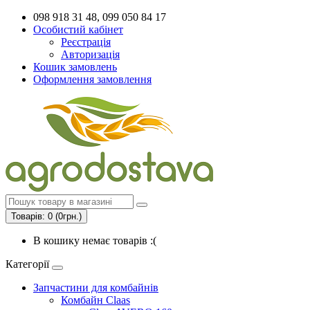
098 918 31 48, 099 050 84 17
Особистий кабінет
Реєстрація
Авторизація
Кошик замовлень
Оформлення замовлення
Товарів: 0 (0грн.)
В кошику немає товарів :(
Категорії
Запчастини для комбайнів
Комбайн Claas