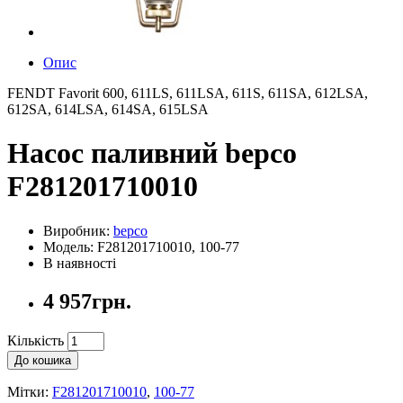
Опис
FENDT Favorit 600, 611LS, 611LSA, 611S, 611SA, 612LSA,
612SA, 614LSA, 614SA, 615LSA
Насос паливний bepco
F281201710010
Виробник:
bepco
Модель: F281201710010, 100-77
В наявності
4 957грн.
Кількість
До кошика
Мітки:
F281201710010
,
100-77